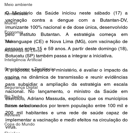
Meio ambiente
O Ministério da Saúde iniciou neste sábado (17) a 
Pernambuco
vacinação contra a dengue com a Butantan-DV, 
Mulher
imunizante 100% nacional e de dose única, desenvolvido 
Economia
pelo Instituto Butantan. A estratégia começa em 
Maranguape (CE) e Nova Lima (MG), com vacinação de 
Tech
pessoas entre 15 e 59 anos. A partir deste domingo (18), 
Resenhas de Livros
Botucatu (SP) também passa a integrar a iniciativa.
Inteligência Artificial
Smartphones e Tendências
A proposta, segundo o ministério, é avaliar o impacto da 
vacina na dinâmica de transmissão e reunir evidências 
Guerras
para subsidiar a ampliação da estratégia em escala 
Segurança Digital
nacional. No lançamento, o ministro da Saúde em 
Big Techs
exercício, Adriano Massuda, explicou que os municípios 
foram selecionados por terem população entre 100 mil e 
Diários de Leitura
200 mil habitantes e uma rede de saúde capaz de 
Reviews
implementar a vacinação e medir efeitos na circulação do 
Copa do Mundo
vírus.