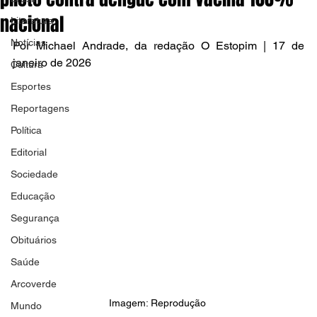
nacional
Literatura
Notícias
Por Michael Andrade, da redação O Estopim | 17 de 
janeiro de 2026
Cultura
Esportes
Reportagens
Política
Editorial
Sociedade
Educação
Segurança
Obituários
Saúde
Arcoverde
Imagem: Reprodução 
Mundo