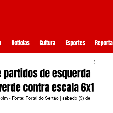
a
Notícias
Cultura
Esportes
Report
aúde
Arcoverde
Mundo
Meio ambiente
 partidos de esquerda
rtificial
Smartphones e Tendências
Guerr
verde contra escala 6x1
im - Fonte: Portal do Sertão | sábado (9) de 
undo