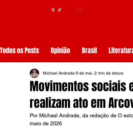
Menu
Todos os Posts
Opinião
Brasil
Literatur
Educação
Segurança
Obituários
S
Michael Andrade
9 de mai.
2 min de leitura
Movimentos sociais e
Tech
Resenhas de Livros
Inteligência A
realizam ato em Arco
Por Michael Andrade, da redação de O estop
Diários de Leitura
Reviews
Copa do M
maio de 2026