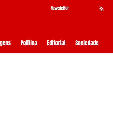
Newsletter
Busca
agens
Política
Editorial
Sociedade
Pernambuco
Mulher
Economia
as
Segurança Digital
Big Techs