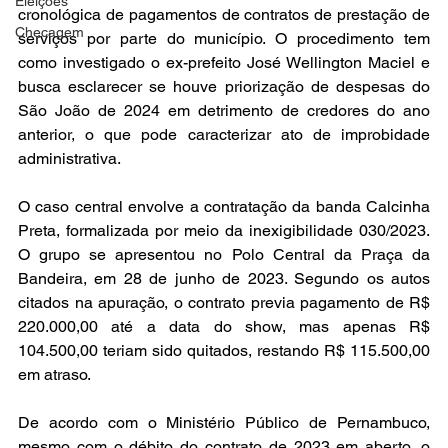
Eleições
cronológica de pagamentos de contratos de prestação de 
Checagem
serviços por parte do município. O procedimento tem 
como investigado o ex-prefeito José Wellington Maciel e 
busca esclarecer se houve priorização de despesas do 
São João de 2024 em detrimento de credores do ano 
anterior, o que pode caracterizar ato de improbidade 
administrativa.
O caso central envolve a contratação da banda Calcinha 
Preta, formalizada por meio da inexigibilidade 030/2023. 
O grupo se apresentou no Polo Central da Praça da 
Bandeira, em 28 de junho de 2023. Segundo os autos 
citados na apuração, o contrato previa pagamento de R$ 
220.000,00 até a data do show, mas apenas R$ 
104.500,00 teriam sido quitados, restando R$ 115.500,00 
em atraso.
De acordo com o Ministério Público de Pernambuco, 
mesmo com o débito do contrato de 2023 em aberto, o 