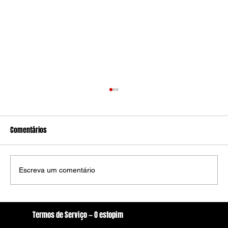
Comentários
Escreva um comentário
Festival Pernambuco Meu País começa nesta
Termos de Serviço — O estopim
sexta-feira em Arcoverde com programação