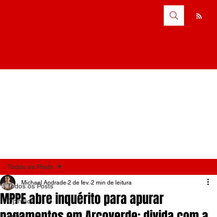
Todos os Posts
Michael Andrade
2 de fev.
2 min de leitura
Todos os Posts
MPPE abre inquérito para apurar
Opinião
pagamentos em Arcoverde: divida com a
Brasil