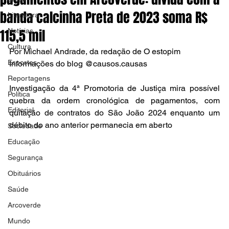
banda calcinha Preta de 2023 soma R$
Literatura
115,5 mil
Notícias
Cultura
Por Michael Andrade, da redação de O estopim
Esportes
Informações do blog @causos.causas 
Reportagens
Investigação da 4ª Promotoria de Justiça mira possível 
Política
quebra da ordem cronológica de pagamentos, com 
Editorial
quitação de contratos do São João 2024 enquanto um 
débito do ano anterior permanecia em aberto
Sociedade
Educação
Segurança
Obituários
Saúde
Arcoverde
Mundo