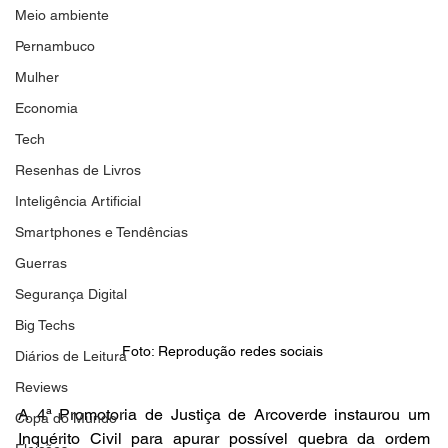
Meio ambiente
Pernambuco
Mulher
Economia
Tech
Resenhas de Livros
Inteligência Artificial
Smartphones e Tendências
Guerras
Segurança Digital
Big Techs
Foto: Reprodução redes sociais 
Diários de Leitura
Reviews
A 4ª Promotoria de Justiça de Arcoverde instaurou um 
Copa do Mundo
Inquérito Civil para apurar possível quebra da ordem 