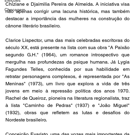
Eleições
Chiziane e Djaimilia Pereira de Almeida. A iniciativa visa 
Checagem
não apenas corrigir uma lacuna histórica, mas também 
destacar a importância das mulheres na construção do 
cânone literário brasileiro.  
Clarice Lispector, uma das mais celebradas escritoras do 
século XX, está presente na lista com sua obra "A Paixão 
segundo G.H." (1964), um romance introspectivo que 
mergulha nas profundezas da psique humana. Já Lygia 
Fagundes Telles, conhecida por sua habilidade em 
retratar personagens complexos, é representada por "As 
Meninas" (1973), um livro que explora a vida de três 
jovens em meio à repressão política dos anos 1970. 
Rachel de Queiroz, pioneira na literatura regionalista, traz 
à lista "Caminho de Pedras" (1937) e "João Miguel" 
(1932), obras que refletem as lutas e desafios do 
Nordeste brasileiro.  
Conceição Evaristo, uma das vozes mais importantes da 