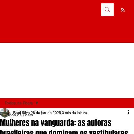
Todos os Posts
Raul Silva
28 de jan. de 2025
3 min de leitura
Todos os Posts
Mulheres na vanguarda: as autoras
Opinião
brasileiras que dominam os vestibulares
Brasil