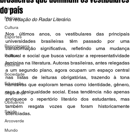
do país
Literatura
Notícias
Da redação do Radar Literário.
Cultura
Nos últimos anos, os vestibulares das principais 
Esportes
universidades brasileiras têm passado por uma 
Reportagens
transformação significativa, refletindo uma mudança 
cultural e social que busca valorizar a representatividade 
Política
feminina na literatura. Autoras brasileiras, antes relegadas 
Editorial
a um segundo plano, agora ocupam um espaço central 
Sociedade
nas listas de leituras obrigatórias, trazendo à tona 
Educação
narrativas que exploram temas como identidade, gênero, 
raça e desigualdade social. Essa tendência não apenas 
Segurança
enriquece o repertório literário dos estudantes, mas 
Obituários
também resgata vozes que foram historicamente 
Saúde
silenciadas.  
Arcoverde
Mundo