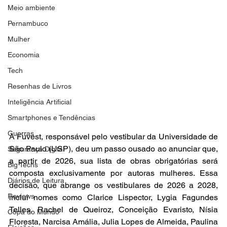
Meio ambiente
Pernambuco
Mulher
Economia
Tech
Resenhas de Livros
Inteligência Artificial
Smartphones e Tendências
Guerras
A Fuvest, responsável pelo vestibular da Universidade de 
São Paulo (USP), deu um passo ousado ao anunciar que, 
Segurança Digital
a partir de 2026, sua lista de obras obrigatórias será 
Big Techs
composta exclusivamente por autoras mulheres. Essa 
Diários de Leitura
decisão, que abrange os vestibulares de 2026 a 2028, 
Reviews
inclui nomes como Clarice Lispector, Lygia Fagundes 
Telles, Rachel de Queiroz, Conceição Evaristo, Nísia 
Copa do Mundo
Floresta, Narcisa Amália, Julia Lopes de Almeida, Paulina 