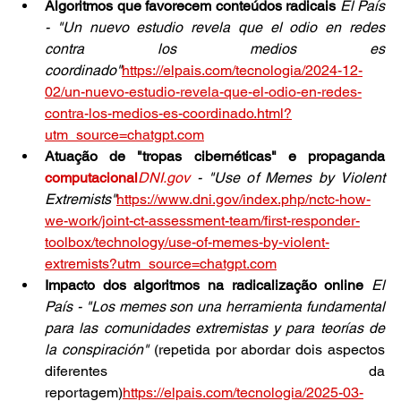
Algoritmos que favorecem conteúdos radicais 
El País 
- "Un nuevo estudio revela que el odio en redes 
contra los medios es 
coordinado"
https://elpais.com/tecnologia/2024-12-
02/un-nuevo-estudio-revela-que-el-odio-en-redes-
contra-los-medios-es-coordinado.html?
utm_source=chatgpt.com
Atuação de "tropas cibernéticas" e propaganda 
computacional
DNI.gov
 - "Use of Memes by Violent 
Extremists"
https://www.dni.gov/index.php/nctc-how-
we-work/joint-ct-assessment-team/first-responder-
toolbox/technology/use-of-memes-by-violent-
extremists?utm_source=chatgpt.com
Impacto dos algoritmos na radicalização online 
El 
País - "Los memes son una herramienta fundamental 
para las comunidades extremistas y para teorías de 
la conspiración"
 (repetida por abordar dois aspectos 
diferentes da 
reportagem)
https://elpais.com/tecnologia/2025-03-