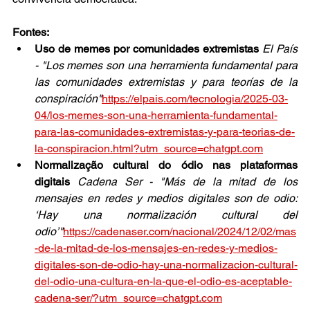
Fontes:
Uso de memes por comunidades extremistas 
El País 
- "Los memes son una herramienta fundamental para 
las comunidades extremistas y para teorías de la 
conspiración"
https://elpais.com/tecnologia/2025-03-
04/los-memes-son-una-herramienta-fundamental-
para-las-comunidades-extremistas-y-para-teorias-de-
la-conspiracion.html?utm_source=chatgpt.com
Normalização cultural do ódio nas plataformas 
digitais 
Cadena Ser - "Más de la mitad de los 
mensajes en redes y medios digitales son de odio: 
‘Hay una normalización cultural del 
odio’"
https://cadenaser.com/nacional/2024/12/02/mas
-de-la-mitad-de-los-mensajes-en-redes-y-medios-
digitales-son-de-odio-hay-una-normalizacion-cultural-
del-odio-una-cultura-en-la-que-el-odio-es-aceptable-
cadena-ser/?utm_source=chatgpt.com