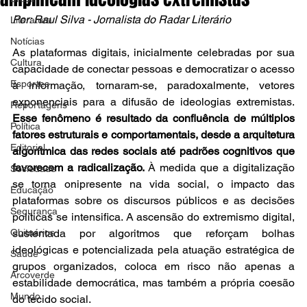
Por: Raul Silva - Jornalista do Radar Literário
Literatura
Notícias
As plataformas digitais, inicialmente celebradas por sua 
Cultura
capacidade de conectar pessoas e democratizar o acesso 
Esportes
à informação, tornaram-se, paradoxalmente, vetores 
exponenciais para a difusão de ideologias extremistas. 
Reportagens
Esse fenômeno é resultado da confluência de múltiplos 
Política
fatores estruturais e comportamentais, desde a arquitetura 
Editorial
algorítmica das redes sociais até padrões cognitivos que 
favorecem a radicalização.
 À medida que a digitalização 
Sociedade
se torna onipresente na vida social, o impacto das 
Educação
plataformas sobre os discursos públicos e as decisões 
Segurança
políticas se intensifica. A ascensão do extremismo digital, 
Obituários
sustentada por algoritmos que reforçam bolhas 
ideológicas e potencializada pela atuação estratégica de 
Saúde
grupos organizados, coloca em risco não apenas a 
Arcoverde
estabilidade democrática, mas também a própria coesão 
Mundo
do tecido social.