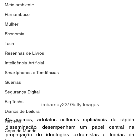
Meio ambiente
Pernambuco
Mulher
Economia
Tech
Resenhas de Livros
Inteligência Artificial
Smartphones e Tendências
Guerras
Segurança Digital
Big Techs
imbarney22/ Getty Images
Diários de Leitura
Os memes, artefatos culturais replicáveis de rápida 
Reviews
disseminação, desempenham um papel central na 
Copa do Mundo
propagação de ideologias extremistas e teorias da 