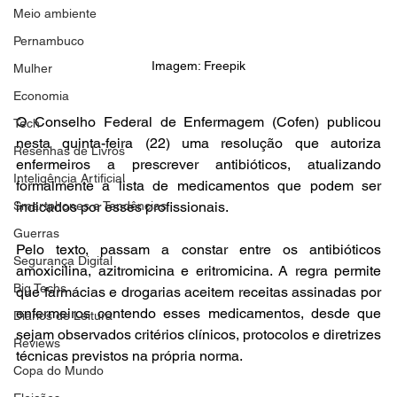
Meio ambiente
Pernambuco
Imagem: Freepik
Mulher
Economia
O Conselho Federal de Enfermagem (Cofen) publicou 
Tech
nesta quinta-feira (22) uma resolução que autoriza 
Resenhas de Livros
enfermeiros a prescrever antibióticos, atualizando 
Inteligência Artificial
formalmente a lista de medicamentos que podem ser 
Smartphones e Tendências
indicados por esses profissionais.
Guerras
Pelo texto, passam a constar entre os antibióticos 
Segurança Digital
amoxicilina, azitromicina e eritromicina. A regra permite 
Big Techs
que farmácias e drogarias aceitem receitas assinadas por 
enfermeiros contendo esses medicamentos, desde que 
Diários de Leitura
sejam observados critérios clínicos, protocolos e diretrizes 
Reviews
técnicas previstos na própria norma.
Copa do Mundo