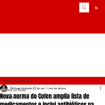
Todos os Posts
Michael Andrade
22 de jan.
1 min de leitura
Todos os Posts
Nova norma do Cofen amplia lista de
Opinião
medicamentos e inclui antibióticos na
Brasil