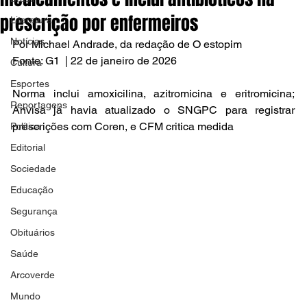
prescrição por enfermeiros
Literatura
Notícias
Por Michael Andrade, da redação de O estopim
Fonte: G1  | 22 de janeiro de 2026
Cultura
Esportes
Norma inclui amoxicilina, azitromicina e eritromicina; 
Reportagens
Anvisa já havia atualizado o SNGPC para registrar 
prescrições com Coren, e CFM critica medida
Política
Editorial
Sociedade
Educação
Segurança
Obituários
Saúde
Arcoverde
Mundo