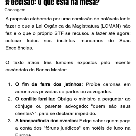
A decisão: O que está na mesa?
Eleições
Checagem
A proposta elaborada por uma comissão de notáveis tenta 
fazer o que a Lei Orgânica da Magistratura (LOMAN) não 
fez e o que o próprio STF se recusou a fazer até agora: 
colocar freios nos instintos mundanos de Suas 
Excelências.
O texto ataca três tumores expostos pelo recente 
escândalo do Banco Master:
O fim da farra dos jatinhos:
 Proíbe caronas em 
aeronaves privadas de partes ou advogados.
O conflito familiar:
 Obriga o ministro a perguntar ao 
cônjuge ou parente advogado: "quem são seus 
clientes?", para se declarar impedido.
A transparência dos eventos:
 Exige saber quem paga 
a conta dos "fóruns jurídicos" em hotéis de luxo na 
Europa.