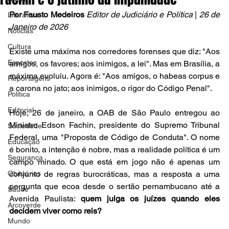
Por Fausto Medeiros 
Editor de Judiciário e Política 
|
 26 de 
Literatura
Janeiro de 2026
Notícias
Cultura
Existe uma máxima nos corredores forenses que diz: "Aos 
Esportes
amigos, os favores; aos inimigos, a lei". Mas em Brasília, a 
máxima evoluiu. Agora é: "Aos amigos, o habeas corpus e 
Reportagens
a carona no jato; aos inimigos, o rigor do Código Penal".
Política
Editorial
Hoje, 26 de janeiro, a OAB de São Paulo entregou ao 
Ministro Edson Fachin, presidente do Supremo Tribunal 
Sociedade
Federal, uma "Proposta de Código de Conduta". O nome 
Educação
é bonito, a intenção é nobre, mas a realidade política é um 
Segurança
campo minado. O que está em jogo não é apenas um 
Obituários
conjunto de regras burocráticas, mas a resposta a uma 
pergunta que ecoa desde o sertão pernambucano até a 
Saúde
Avenida Paulista: 
quem julga os juízes quando eles 
Arcoverde
decidem viver como reis?
Mundo