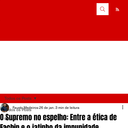
Todos os Posts
Fausto Medeiros
26 de jan.
3 min de leitura
Todos os Posts
O Supremo no espelho: Entre a ética de
Opinião
Fachin e o jatinho da impunidade
Brasil