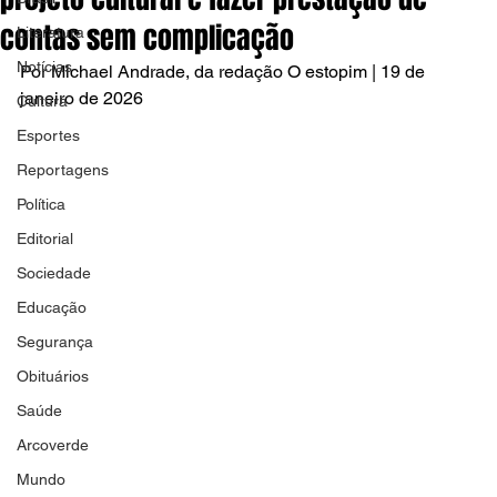
contas sem complicação
Literatura
Notícias
Por Michael Andrade, da redação O estopim | 19 de 
janeiro de 2026
Cultura
Esportes
Reportagens
Política
Editorial
Sociedade
Educação
Segurança
Obituários
Saúde
Arcoverde
Mundo