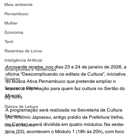
Meio ambiente
Pernambuco
Mulher
Economia
Tech
Resenhas de Livros
Inteligência Artificial
Arcoverde recebe, nos dias 23 e 24 de janeiro de 2026, a 
Smartphones e Tendências
oficina “Descomplicando os editais de Cultura”, iniciativa 
Guerras
do Busca Ativa Pernambuco que pretende ampliar o 
Segurança Digital
acesso à informação para quem faz cultura no Sertão do 
Moxotó.
Big Techs
Diários de Leitura
A programação será realizada na Secretaria de Cultura 
Reviews
(Av. Antônio Japiassu, antigo prédio da Prefeitura Velha, 
no Centro) e será dividida em quatro módulos. Na sexta-
Copa do Mundo
feira (23), acontecem o Módulo 1 (18h às 20h), com foco 