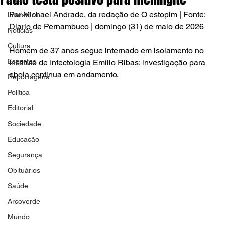
Por Michael Andrade, da redação de O estopim | Fonte: 
Literatura
Diario de Pernambuco | domingo (31) de maio de 2026
Notícias
Cultura
Homem de 37 anos segue internado em isolamento no 
Esportes
Instituto de Infectologia Emílio Ribas; investigação para 
ebola continua em andamento.
Reportagens
Política
Editorial
Sociedade
Educação
Segurança
Obituários
Saúde
Arcoverde
Mundo