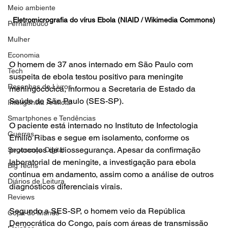
Meio ambiente
Eletromicrografia do vírus Ebola (NIAID / Wikimedia Commons)
Pernambuco
Mulher
Economia
O homem de 37 anos internado em São Paulo com 
Tech
suspeita de ebola testou positivo para meningite 
Resenhas de Livros
meningocócica, informou a Secretaria de Estado da 
Saúde de São Paulo (SES-SP).
Inteligência Artificial
Smartphones e Tendências
O paciente está internado no Instituto de Infectologia 
Guerras
Emílio Ribas e segue em isolamento, conforme os 
protocolos de biossegurança. Apesar da confirmação 
Segurança Digital
laboratorial de meningite, a investigação para ebola 
Big Techs
continua em andamento, assim como a análise de outros 
Diários de Leitura
diagnósticos diferenciais virais.
Reviews
Segundo a SES-SP, o homem veio da República 
Copa do Mundo
Democrática do Congo, país com áreas de transmissão 