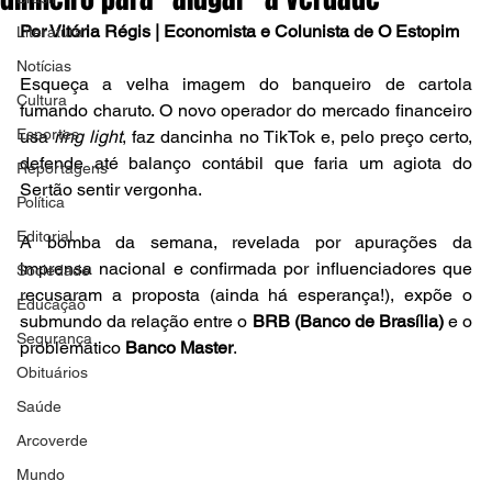
Por Vitória Régis | Economista e Colunista de O Estopim
Literatura
Notícias
Esqueça a velha imagem do banqueiro de cartola 
Cultura
fumando charuto. O novo operador do mercado financeiro 
Esportes
usa 
ring light
, faz dancinha no TikTok e, pelo preço certo, 
defende até balanço contábil que faria um agiota do 
Reportagens
Sertão sentir vergonha.
Política
Editorial
A bomba da semana, revelada por apurações da 
imprensa nacional e confirmada por influenciadores que 
Sociedade
recusaram a proposta (ainda há esperança!), expõe o 
Educação
submundo da relação entre o 
BRB (Banco de Brasília)
 e o 
Segurança
problemático 
Banco Master
.
Obituários
Saúde
Arcoverde
Mundo