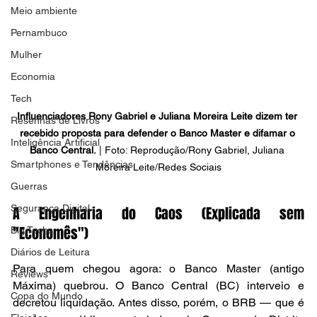
Meio ambiente
Pernambuco
Mulher
Economia
Tech
Influenciadores Rony Gabriel e Juliana Moreira Leite dizem ter 
Resenhas de Livros
recebido proposta para defender o Banco Master e difamar o 
Inteligência Artificial
Banco Central.
 | Foto: Reprodução/Rony Gabriel, Juliana 
Smartphones e Tendências
Moreira Leite/Redes Sociais
Guerras
Segurança Digital
A Engenharia do Caos (Explicada sem 
"Economês")
Big Techs
Diários de Leitura
Para quem chegou agora: o Banco Master (antigo 
Reviews
Máxima) quebrou. O Banco Central (BC) interveio e 
Copa do Mundo
decretou liquidação. Antes disso, porém, o BRB — que é 