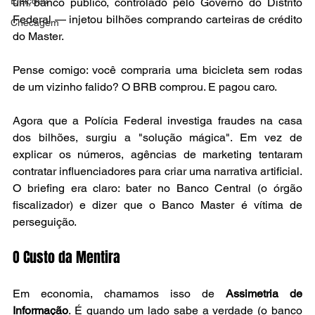
Eleições
um banco público, controlado pelo Governo do Distrito 
Federal — injetou bilhões comprando carteiras de crédito 
Checagem
do Master.
Pense comigo: você compraria uma bicicleta sem rodas 
de um vizinho falido? O BRB comprou. E pagou caro.
Agora que a Polícia Federal investiga fraudes na casa 
dos bilhões, surgiu a "solução mágica". Em vez de 
explicar os números, agências de marketing tentaram 
contratar influenciadores para criar uma narrativa artificial. 
O briefing era claro: bater no Banco Central (o órgão 
fiscalizador) e dizer que o Banco Master é vítima de 
perseguição.
O Custo da Mentira 
banco
Em economia, chamamos isso de 
Assimetria de 
Informação
. É quando um lado sabe a verdade (o banco 