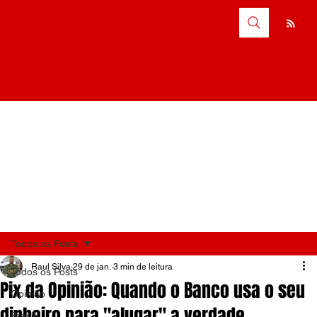
Todos os Posts
Raul Silva
29 de jan.
3 min de leitura
Todos os Posts
Pix da Opinião: Quando o Banco usa o seu
Opinião
dinheiro para "alugar" a verdade
Brasil