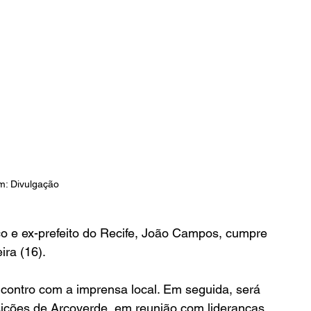
: Divulgação 
 e ex-prefeito do Recife, João Campos, cumpre 
ira (16).
ntro com a imprensa local. Em seguida, será 
ições de Arcoverde, em reunião com lideranças 