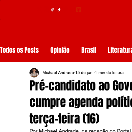
Menu
Todos os Posts
Opinião
Brasil
Literatur
Educação
Segurança
Obituários
S
Michael Andrade
15 de jun.
1 min de leitura
Pré-candidato ao Go
Tech
Resenhas de Livros
Inteligência A
cumpre agenda políti
terça-feira (16)
Diários de Leitura
Reviews
Copa do M
Por Michael Andrade, da redação do Portal