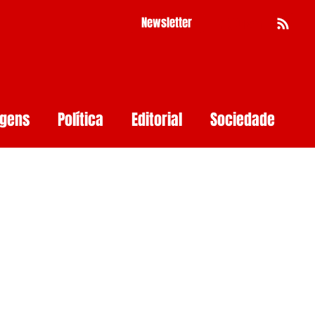
Newsletter
Busca
agens
Política
Editorial
Sociedade
Pernambuco
Mulher
Economia
as
Segurança Digital
Big Techs