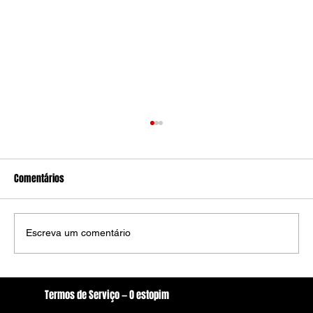
Comentários
Escreva um comentário
Nova lei aumenta penas para crimes de
Termos de Serviço — O estopim
violência sexual contra crianças com uso de