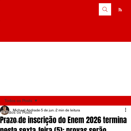
Todos os Posts
Michael Andrade
5 de jun.
2 min de leitura
Todos os Posts
Prazo de inscrição do Enem 2026 termina
Opinião
nesta sexta-feira (5); provas serão
Brasil