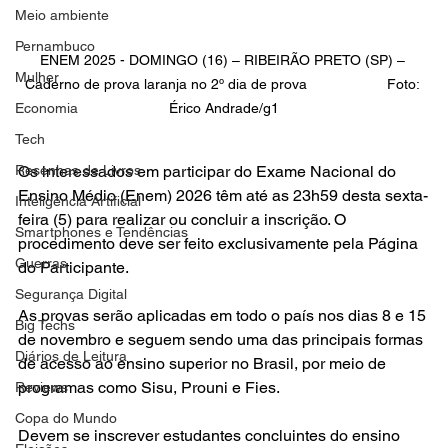
Meio ambiente
Pernambuco
ENEM 2025 - DOMINGO (16) – RIBEIRÃO PRETO (SP) – 
Mulher
Caderno de prova laranja no 2º dia de prova                    Foto: 
Érico Andrade/g1
Economia
Tech
Os interessados em participar do Exame Nacional do 
Resenhas de Livros
Ensino Médio (Enem) 2026 têm até as 23h59 desta sexta-
Inteligência Artificial
feira (5) para realizar ou concluir a inscrição. O 
Smartphones e Tendências
procedimento deve ser feito exclusivamente pela Página 
Guerras
do Participante.
Segurança Digital
As provas serão aplicadas em todo o país nos dias 8 e 15 
Big Techs
de novembro e seguem sendo uma das principais formas 
Diários de Leitura
de acesso ao ensino superior no Brasil, por meio de 
programas como Sisu, Prouni e Fies.
Reviews
Copa do Mundo
Devem se inscrever estudantes concluintes do ensino 