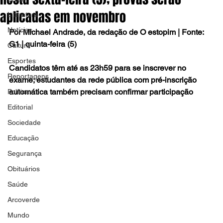
aplicadas em novembro
Literatura
Notícias
Por Michael Andrade, da redação de O estopim | Fonte: 
G1 | quinta-feira (5)
Cultura
Esportes
Candidatos têm até as 23h59 para se inscrever no 
Reportagens
exame; estudantes da rede pública com pré-inscrição 
automática também precisam confirmar participação
Política
Editorial
Sociedade
Educação
Segurança
Obituários
Saúde
Arcoverde
Mundo