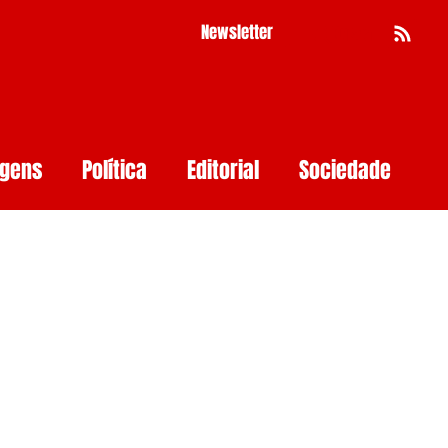
Newsletter
Busca
agens
Política
Editorial
Sociedade
Pernambuco
Mulher
Economia
as
Segurança Digital
Big Techs