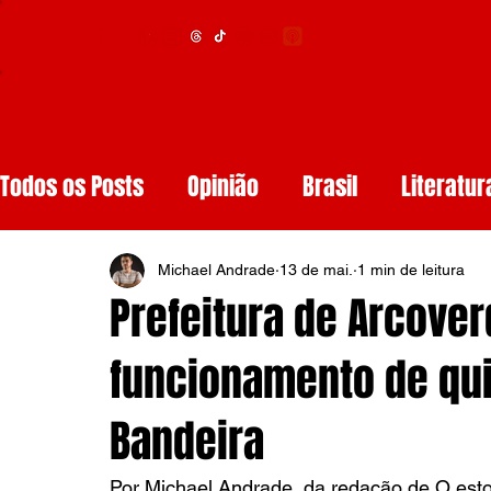
Menu
Todos os Posts
Opinião
Brasil
Literatur
Educação
Segurança
Obituários
S
Michael Andrade
13 de mai.
1 min de leitura
Prefeitura de Arcove
Tech
Resenhas de Livros
Inteligência A
funcionamento de qu
Bandeira
Diários de Leitura
Reviews
Copa do M
Por Michael Andrade, da redação de O esto