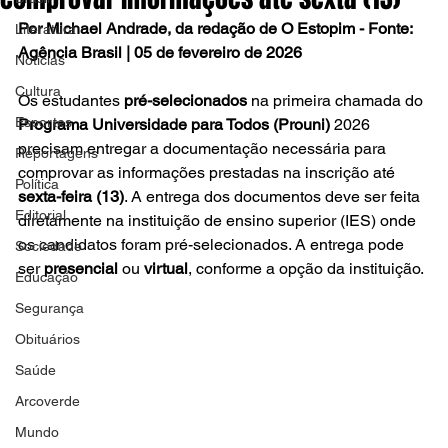
Por Michael Andrade, da redação de O Estopim - Fonte: 
Literatura
Agência Brasil | 05 de fevereiro de 2026
Notícias
Cultura
Os estudantes 
pré-selecionados
 na primeira chamada do 
Esportes
Programa Universidade para Todos (Prouni)
 2026 
precisam entregar a documentação necessária para 
Reportagens
comprovar as informações prestadas na inscrição até 
Política
sexta-feira (13)
. A entrega dos documentos deve ser feita 
Editorial
diretamente na instituição de ensino superior (IES) onde 
os candidatos foram pré-selecionados. A entrega pode 
Sociedade
ser 
presencial
 ou 
virtual
, conforme a opção da instituição.
Educação
Segurança
Obituários
Saúde
Arcoverde
Mundo