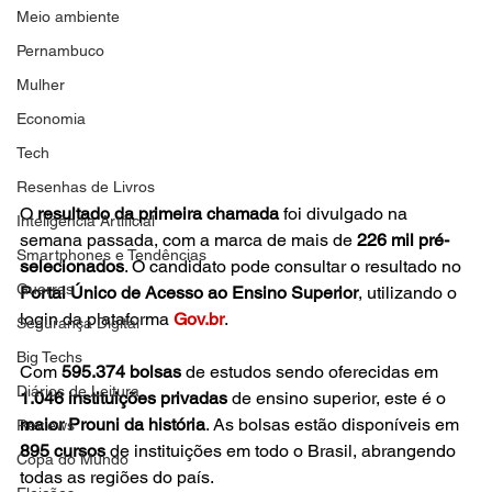
Meio ambiente
Pernambuco
Mulher
Economia
Rafa Rafa 
Raf
gência Brasil/Agência Brasil
Tech
Resenhas de Livros
O 
resultado da primeira chamada
 foi divulgado na 
Inteligência Artificial
semana passada, com a marca de mais de 
226 mil pré-
Smartphones e Tendências
selecionados
. O candidato pode consultar o resultado no 
Guerras
Portal Único de Acesso ao Ensino Superior
, utilizando o 
login da plataforma 
Gov.br
.
Segurança Digital
Big Techs
Com 
595.374 bolsas
 de estudos sendo oferecidas em 
Diários de Leitura
1.046 instituições privadas
 de ensino superior, este é o 
maior Prouni da história
. As bolsas estão disponíveis em 
Reviews
895 cursos
 de instituições em todo o Brasil, abrangendo 
Copa do Mundo
todas as regiões do país.