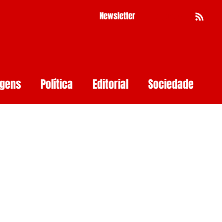
Newsletter
Busca
agens
Política
Editorial
Sociedade
Pernambuco
Mulher
Economia
as
Segurança Digital
Big Techs