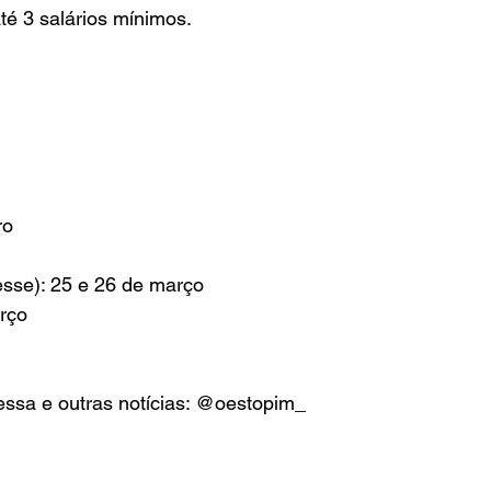
até 3 salários mínimos.
ro
esse): 25 e 26 de março
arço
 essa e outras notícias: @oestopim_