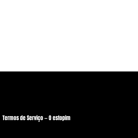
a
© Copyright 2026 - O estopim
Desenvolvido por Raul Silva
Termos de Serviço — O estopim