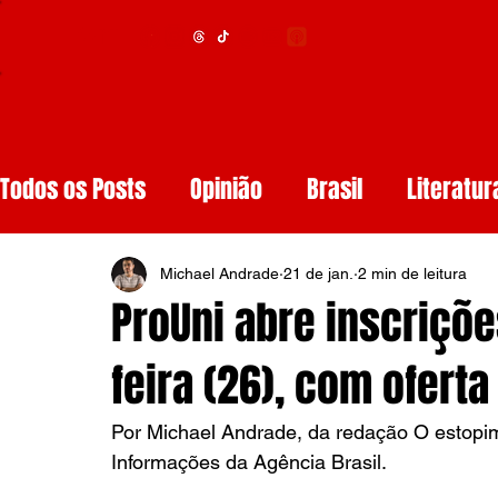
Menu
Todos os Posts
Opinião
Brasil
Literatur
Educação
Segurança
Obituários
S
Michael Andrade
21 de jan.
2 min de leitura
ProUni abre inscriçõ
Tech
Resenhas de Livros
Inteligência A
feira (26), com ofert
Por Michael Andrade, da redação O estopi
Diários de Leitura
Reviews
Copa do M
Informações da Agência Brasil.