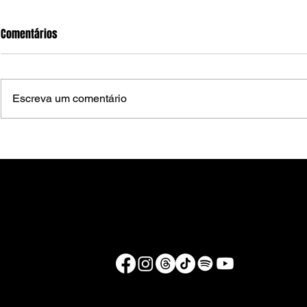
Comentários
Escreva um comentário
Pré-selecionados no Fies têm
Fies 2026: in
até terça-feira (4), para
financiamento
complementar inscrição
terminam nest