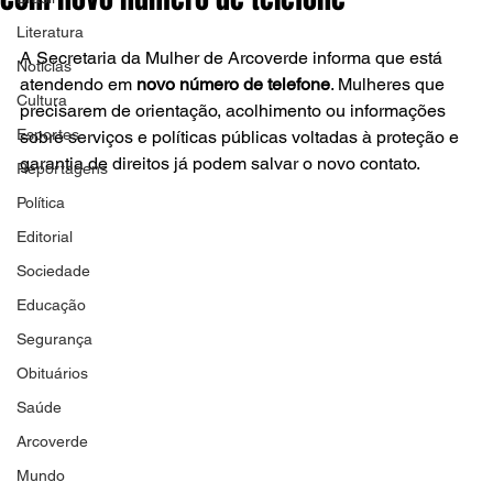
Literatura
A Secretaria da Mulher de Arcoverde informa que está 
Notícias
atendendo em 
novo número de telefone
. Mulheres que 
Cultura
precisarem de orientação, acolhimento ou informações 
Esportes
sobre serviços e políticas públicas voltadas à proteção e 
garantia de direitos já podem salvar o novo contato.
Reportagens
Política
Editorial
Sociedade
Educação
Segurança
Obituários
Saúde
Arcoverde
Mundo