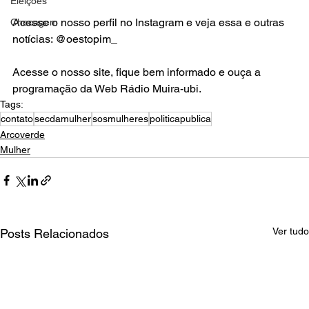
Eleições
Acesse o nosso perfil no Instagram e veja essa e outras 
Checagem
notícias: @oestopim_
Acesse o nosso site, fique bem informado e ouça a 
programação da Web Rádio Muira-ubi.
Tags:
contato
secdamulher
sosmulheres
politicapublica
Arcoverde
Mulher
Ver tudo
Posts Relacionados