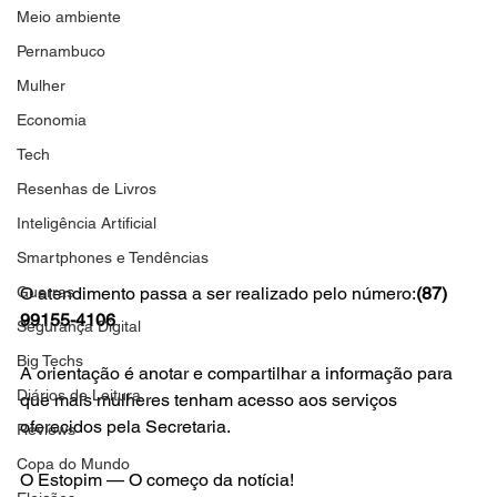
Meio ambiente
Pernambuco
Mulher
Economia
Tech
Resenhas de Livros
Inteligência Artificial
Smartphones e Tendências
Guerras
O atendimento passa a ser realizado pelo número:
(87) 
99155-4106
Segurança Digital
Big Techs
A orientação é anotar e compartilhar a informação para 
Diários de Leitura
que mais mulheres tenham acesso aos serviços 
oferecidos pela Secretaria.
Reviews
Copa do Mundo
O Estopim — O começo da notícia!