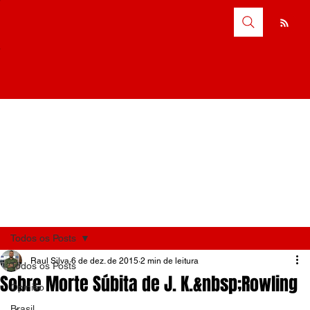
Todos os Posts
Raul Silva
6 de dez. de 2015
2 min de leitura
Todos os Posts
Sobre Morte Súbita de J. K.&nbsp;Rowling
Opinião
Brasil