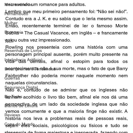
escrevendo um romance para adultos.
Meio ambiente
Lembro que meu primeiro pensamento foi: “Não sei não!”. 
Pernambuco
Contudo era a J. K. e eu sabia que o leria mesmo assim. 
Mulher
Então, recentemente terminei de ler o famoso Morte 
Economia
Súbita – The Casual Vacance, em inglês – e francamente 
estou outra vez impressionado.
Tech
Rowling nos presenteia com uma história com uma 
Resenhas de Livros
personagem principal ausente, porém muito presente na 
Inteligência Artificial
vida das demais, afinal o estopim para todos os 
acontecimentos não é sua morte, mas o fato de que Barry 
Smartphones e Tendências
Fairbrother não poderia morrer naquele momento nem 
Guerras
naquelas circunstancias.
Segurança Digital
Não é, contudo de se admirar que os ingleses não 
Big Techs
tenham acolhido o livro tão bem, afinal ele nos dá uma 
perspectiva de um lado da sociedade inglesa que não 
Diários de Leitura
vemos comumente e que a maioria finge não existir. A 
Reviews
história nos leva a problemas reais de pessoas reais, 
Copa do Mundo
sejam eles sociais, psicológicos ou físicos e tudo se 
desenrola de forma majestosa e inesperada, fazendo com 