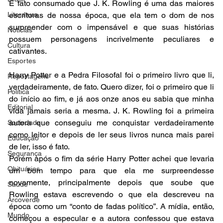
É fato consumado que J. K. Rowling é uma das maiores 
Literatura
escritoras de nossa época, que ela tem o dom de nos 
surpreender com o impensável e que suas histórias 
Notícias
possuem personagens incrivelmente peculiares e 
Cultura
cativantes.
Esportes
Harry Potter e a Pedra Filosofal foi o primeiro livro que li, 
Reportagens
verdadeiramente, de fato. Quero dizer, foi o primeiro que li 
Política
do início ao fim, e já aos onze anos eu sabia que minha 
Editorial
vida jamais seria a mesma. J. K. Rowling foi a primeira 
autora que conseguiu me conquistar verdadeiramente 
Sociedade
como leitor e depois de ler seus livros nunca mais parei 
Educação
de ler, isso é fato.
Segurança
Porém após o fim da série Harry Potter achei que levaria 
Obituários
um bom tempo para que ela me surpreendesse 
novamente, principalmente depois que soube que 
Saúde
Rowling estava escrevendo o que ela descreveu na 
Arcoverde
época como um “conto de fadas político”. A mídia, então, 
Mundo
começou a especular e a autora confessou que estava 