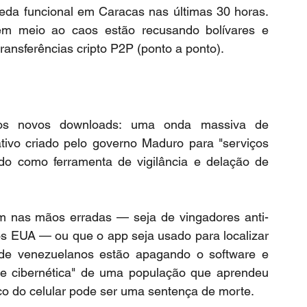
oeda funcional em Caracas nas últimas 30 horas. 
m meio ao caos estão recusando bolívares e 
ansferências cripto P2P (ponto a ponto).
Um movimento paradoxal acompanha os novos downloads: uma onda massiva de 
ativo criado pelo governo Maduro para "serviços 
ado como ferramenta de vigilância e delação de 
m nas mãos erradas — seja de vingadores anti-
os EUA — ou que o app seja usado para localizar 
s de venezuelanos estão apagando o software e 
ene cibernética" de uma população que aprendeu 
o do celular pode ser uma sentença de morte.