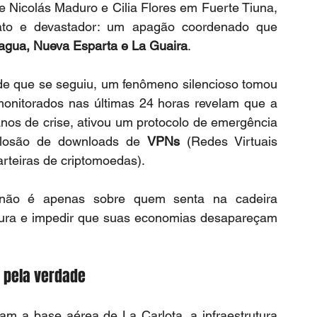
 Nicolás Maduro e Cilia Flores em Fuerte Tiuna, 
iato e devastador: um apagão coordenado que 
agua, Nueva Esparta e La Guaira
.
ade que se seguiu, um fenômeno silencioso tomou 
monitorados nas últimas 24 horas revelam que a 
anos de crise, ativou um protocolo de emergência 
plosão de downloads de 
VPNs
 (Redes Virtuais 
arteiras de criptomoedas).
não é apenas sobre quem senta na cadeira 
nsura e impedir que suas economias desapareçam 
 pela verdade 
VPN
am a base aérea de La Carlota, a infraestrutura 