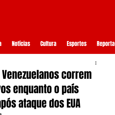
a
Notícias
Cultura
Esportes
Report
aúde
Arcoverde
Mundo
Meio ambiente
l: Venezuelanos correm
rtificial
Smartphones e Tendências
Guerr
vos enquanto o país
pós ataque dos EUA
undo
a