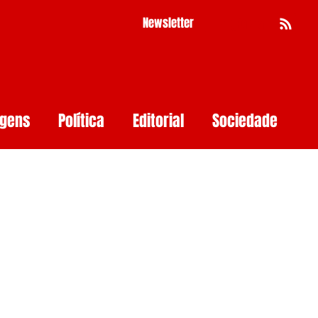
Newsletter
Busca
agens
Política
Editorial
Sociedade
Pernambuco
Mulher
Economia
as
Segurança Digital
Big Techs