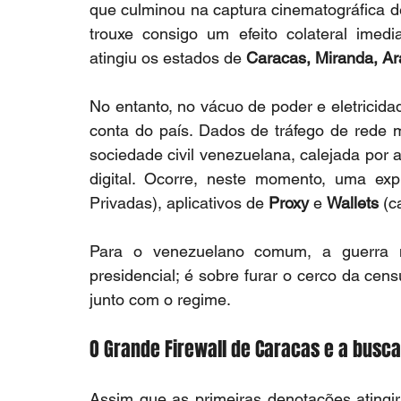
que culminou na captura cinematográfica de
trouxe consigo um efeito colateral imed
atingiu os estados de 
Caracas, Miranda, Ar
No entanto, no vácuo de poder e eletricid
conta do país. Dados de tráfego de rede 
sociedade civil venezuelana, calejada por 
digital. Ocorre, neste momento, uma ex
Privadas), aplicativos de 
Proxy
 e 
Wallets
 (c
Para o venezuelano comum, a guerra 
presidencial; é sobre furar o cerco da ce
junto com o regime.
O Grande Firewall de Caracas e a busca
Assim que as primeiras denotações atingir