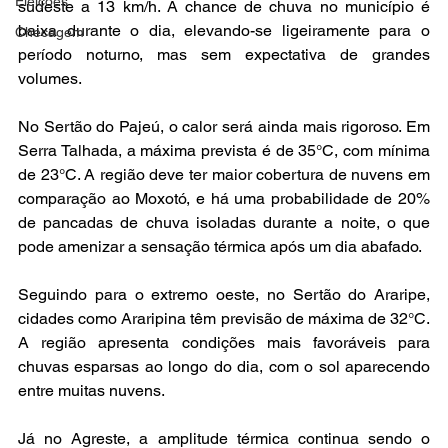
Eleições
sudeste a 13 km/h. A chance de chuva no município é 
baixa durante o dia, elevando-se ligeiramente para o 
Checagem
período noturno, mas sem expectativa de grandes 
volumes.
No Sertão do Pajeú, o calor será ainda mais rigoroso. Em 
Serra Talhada, a máxima prevista é de 35°C, com mínima 
de 23°C. A região deve ter maior cobertura de nuvens em 
comparação ao Moxotó, e há uma probabilidade de 20% 
de pancadas de chuva isoladas durante a noite, o que 
pode amenizar a sensação térmica após um dia abafado.
Seguindo para o extremo oeste, no Sertão do Araripe, 
cidades como Araripina têm previsão de máxima de 32°C. 
A região apresenta condições mais favoráveis para 
chuvas esparsas ao longo do dia, com o sol aparecendo 
entre muitas nuvens.
Já no Agreste, a amplitude térmica continua sendo o 