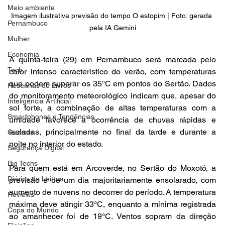
Meio ambiente
Imagem ilustrativa previsão do tempo O estopim | Foto: gerada 
Pernambuco
pela IA Gemini
Mulher
Economia
A quinta-feira (29) em Pernambuco será marcada pelo 
Tech
calor intenso característico do verão, com temperaturas 
que podem superar os 35°C em pontos do Sertão. Dados 
Resenhas de Livros
do monitoramento meteorológico indicam que, apesar do 
Inteligência Artificial
sol forte, a combinação de altas temperaturas com a 
Smartphones e Tendências
umidade favorece a ocorrência de chuvas rápidas e 
isoladas, principalmente no final da tarde e durante a 
Guerras
noite no interior do estado.
Segurança Digital
Big Techs
Para quem está em Arcoverde, no Sertão do Moxotó, a 
Diários de Leitura
previsão é de um dia majoritariamente ensolarado, com 
aumento de nuvens no decorrer do período. A temperatura 
Reviews
máxima deve atingir 33°C, enquanto a mínima registrada 
Copa do Mundo
ao amanhecer foi de 19°C. Ventos sopram da direção 