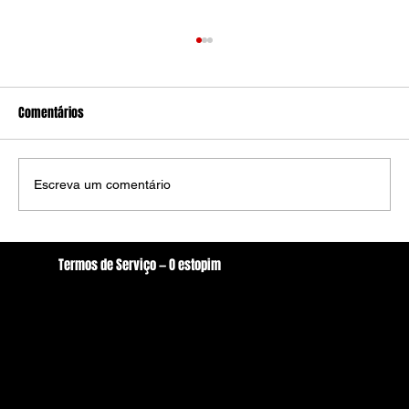
Comentários
Escreva um comentário
Calor de até 35°C e chuvas isoladas definem o
Termos de Serviço — O estopim
tempo no interior nesta quarta-feira (28)
Localização
oestopim.redacao@gmail.com
Av. Zeferino Galvão, S/N. - Centro, Arcoverde/PE
56506-400
Brasil