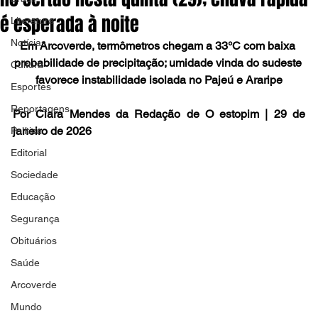
é esperada à noite
Literatura
Notícias
Em Arcoverde, termômetros chegam a 33°C com baixa 
probabilidade de precipitação; umidade vinda do sudeste 
Cultura
favorece instabilidade isolada no Pajeú e Araripe
Esportes
Reportagens
Por Clara Mendes da Redação de O estopim | 29 de 
janeiro de 2026
Política
Editorial
Sociedade
Educação
Segurança
Obituários
Saúde
Arcoverde
Mundo