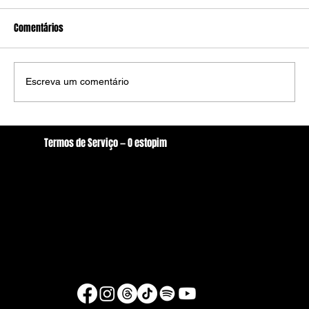
Comentários
Escreva um comentário
Raquel Lyra e a arte da narrativa: Meias
Termos de Serviço — O estopim
verdades e encobrimentos
Localização
oestopim.redacao@gmail.com
Av. Zeferino Galvão, S/N. - Centro, Arcoverde/PE
56506-400
Brasil
© Copyright 2026 - O estopim
Desenvolvido por Raul Silva