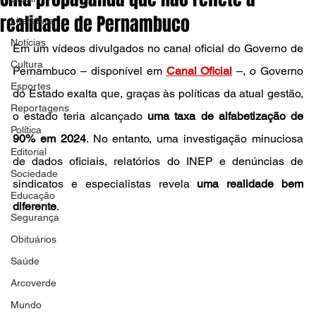
realidade de Pernambuco
Literatura
Notícias
Em um vídeos divulgados no canal oficial do Governo de 
Cultura
Pernambuco – disponível em 
Canal Oficial
 –, o Governo 
Esportes
do Estado exalta que, graças às políticas da atual gestão, 
Reportagens
o estado teria alcançado 
uma taxa de alfabetização de 
Política
90% em 2024
. No entanto, uma investigação minuciosa 
Editorial
de dados oficiais, relatórios do INEP e denúncias de 
Sociedade
sindicatos e especialistas revela 
uma realidade bem 
Educação
diferente
.
Segurança
Obituários
Saúde
Arcoverde
Mundo