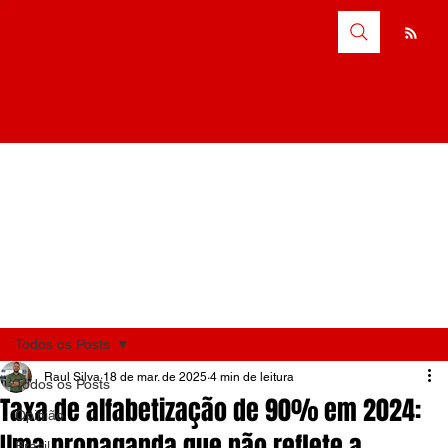
Todos os Posts
Raul Silva
18 de mar. de 2025
4 min de leitura
Todos os Posts
Taxa de alfabetização de 90% em 2024:
Opinião
Uma propaganda que não reflete a
Brasil