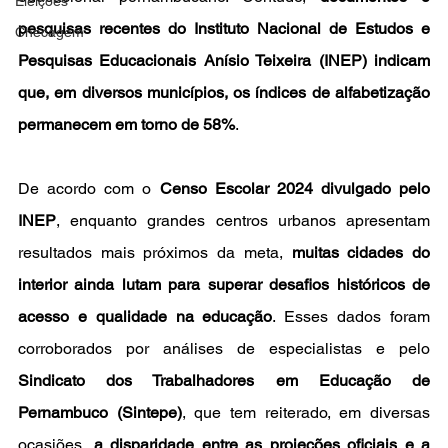
Eleições
pesquisas recentes do Instituto Nacional de Estudos e 
Checagem
Pesquisas Educacionais Anísio Teixeira (INEP) indicam 
que, em diversos municípios, os índices de alfabetização 
permanecem em torno de 58%
.
De acordo com o 
Censo Escolar 2024 divulgado pelo 
INEP
, enquanto grandes centros urbanos apresentam 
resultados mais próximos da meta, 
muitas cidades do 
interior ainda lutam para superar desafios históricos de 
acesso e qualidade na educação
. Esses dados foram 
corroborados por análises de especialistas e pelo 
Sindicato dos Trabalhadores em Educação de 
Pernambuco (Sintepe)
, que tem reiterado, em diversas 
ocasiões, 
a disparidade entre as projeções oficiais e a 