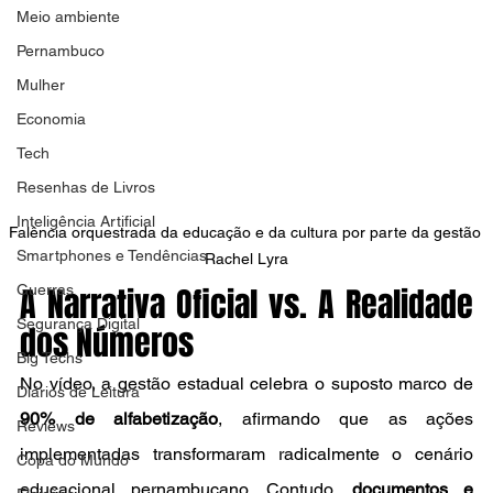
Meio ambiente
Pernambuco
Mulher
Economia
Tech
Resenhas de Livros
Inteligência Artificial
Falência orquestrada da educação e da cultura por parte da gestão 
Smartphones e Tendências
Rachel Lyra
A Narrativa Oficial vs. A Realidade 
Guerras
Segurança Digital
dos Números
Big Techs
No vídeo, a gestão estadual celebra o suposto marco de 
Diários de Leitura
90% de alfabetização
, afirmando que as ações 
Reviews
implementadas transformaram radicalmente o cenário 
Copa do Mundo
educacional pernambucano. Contudo, 
documentos e 