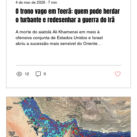
4 de mar. de 2026
∙
7
min
O trono vago em Teerã: quem pode herdar
o turbante e redesenhar a guerra do Irã
A morte do aiatolá Ali Khamenei em meio à
ofensiva conjunta de Estados Unidos e Israel
abriu a sucessão mais sensível do Oriente
Médio desde 1989. Com o país sob
bombardeio, a disputa pelo posto de líder
supremo do Irã deixou de ser especulação de
gabinete e virou fator de sobrevivência do
regime.
12
0