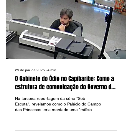
29 de jan. de 2026
∙
4
min
O Gabinete do Ódio no Capibaribe: Como a
estrutura de comunicação do Governo de
Pernambuco virou arma de guerra
Na terceira reportagem da série "Sob
Escuta", revelamos como o Palácio do Campo
das Princesas teria montado uma "milícia
digital" para assassinar reputações, intimidar
deputados e blindar a governadora Raquel
Lyra das investigações sobre seus contratos
bilionários.