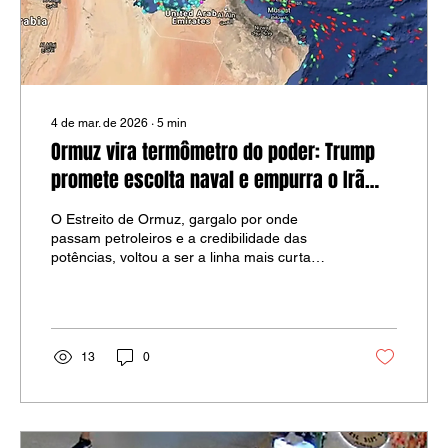
4 de mar. de 2026
∙
5
min
Ormuz vira termômetro do poder: Trump
promete escolta naval e empurra o Irã
para o canto
O Estreito de Ormuz, gargalo por onde
passam petroleiros e a credibilidade das
potências, voltou a ser a linha mais curta
entre crise regional e choque global. Ao dizer
que os Estados Unidos vão escoltar navios na
rota “se necessário”, Donald Trump não está
apenas falando de segurança marítima. Está
rebatizando a crise como um teste de força e,
13
0
de quebra, tentando domesticar o preço da
energia em casa.