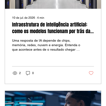
10 de jul. de 2026
∙
4
min
Infraestrutura de inteligência artificial:
como os modelos funcionam por trás da
tela
Uma resposta de IA depende de chips,
memória, redes, nuvem e energia. Entenda o
que acontece antes de o resultado chegar à
tela.
2
0