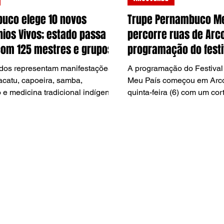
uco elege 10 novos
Trupe Pernambuco Me
ios Vivos; estado passa a
percorre ruas de Arc
com 125 mestres e grupos
programação do festi
cidos
dos representam manifestações
A programação do Festiva
catu, capoeira, samba,
Meu País começou em Arco
 e medicina tradicional indígena;
quinta-feira (6) com um cort
 2026 teve recorde de 205
ruas do Centro. A Trupe 
.
País reuniu artistas, grupos
diferentes linguagens em 
que antecipou parte das at
até domingo (9) no municíp