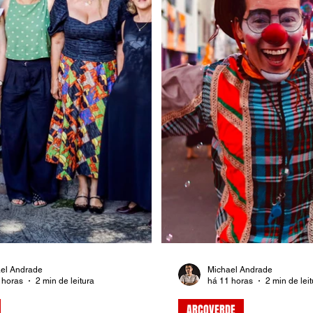
el Andrade
Michael Andrade
 horas
2 min de leitura
há 11 horas
2 min de lei
ARCOVERDE