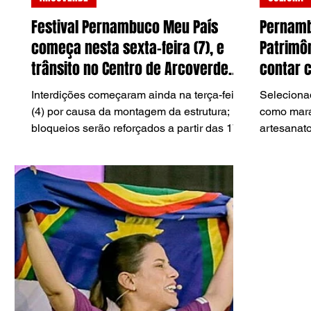
Festival Pernambuco Meu País
Pernamb
começa nesta sexta-feira (7), e
Patrimôn
trânsito no Centro de Arcoverde
contar 
segue com alterações
reconhe
Interdições começaram ainda na terça-feira
Seleciona
(4) por causa da montagem da estrutura;
como mara
bloqueios serão reforçados a partir das 17h
artesanato
durante os dias de programação.
edição de
inscrições