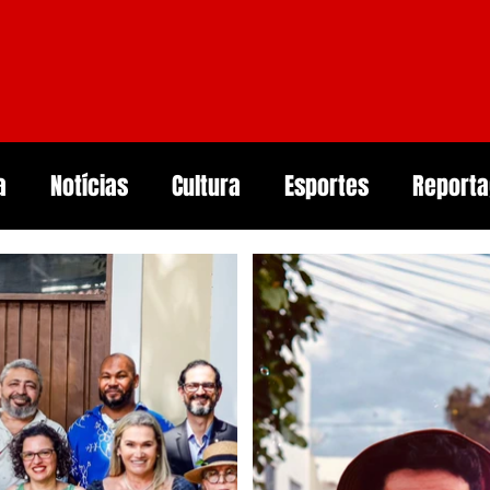
a
Notícias
Cultura
Esportes
Report
aúde
Arcoverde
Mundo
Meio ambiente
rtificial
Smartphones e Tendências
Guerr
undo