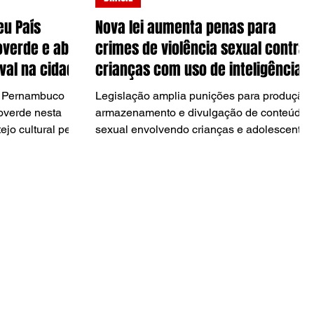
u País
Nova lei aumenta penas para
overde e abre
crimes de violência sexual contra
val na cidade
crianças com uso de inteligência
artificial
l Pernambuco
Legislação amplia punições para produção,
verde nesta
armazenamento e divulgação de conteúdo
ejo cultural pelas
sexual envolvendo crianças e adolescentes
Pernambuco Meu
e prevê agravantes para uso de IA,
 culturais e
deepfakes e perfis falsos.
uma apresentação
rações previstas
io.