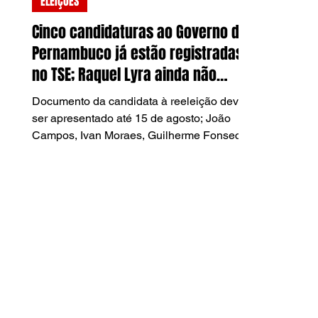
ELEIÇÕES
Cinco candidaturas ao Governo de
Pernambuco já estão registradas
no TSE; Raquel Lyra ainda não
apresentou plano de governo
Documento da candidata à reeleição deverá
ser apresentado até 15 de agosto; João
Campos, Ivan Moraes, Guilherme Fonseca
e Camila Falcão já disponibilizaram
propostas.