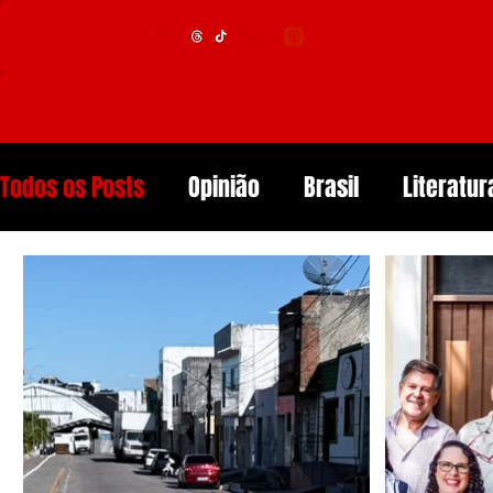
Menu
Todos os Posts
Opinião
Brasil
Literatur
Educação
Segurança
Obituários
S
Tech
Resenhas de Livros
Inteligência A
Diários de Leitura
Reviews
Copa do M