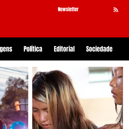
Newsletter
Busca
agens
Política
Editorial
Sociedade
Pernambuco
Mulher
Economia
as
Segurança Digital
Big Techs