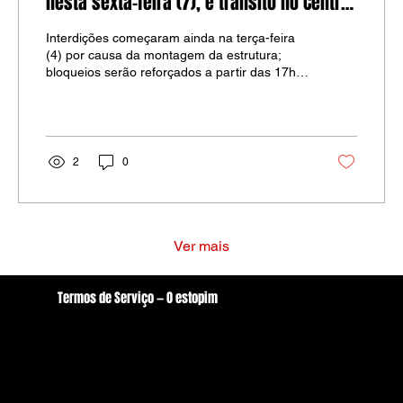
nesta sexta-feira (7), e trânsito no Centro
de Arcoverde segue com alterações
Interdições começaram ainda na terça-feira
(4) por causa da montagem da estrutura;
bloqueios serão reforçados a partir das 17h
durante os dias de programação.
2
0
Ver mais
Termos de Serviço — O estopim
Localização
oestopim.redacao@gmail.com
Av. Zeferino Galvão, S/N. - Centro, Arcoverde/PE
56506-400
Brasil