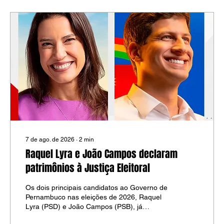
atividades já acontecem a partir do meio-dia
e a agenda segue até domingo (9),...
7 de ago. de 2026
∙
2
min
Raquel Lyra e João Campos declaram
patrimônios à Justiça Eleitoral
Os dois principais candidatos ao Governo de
Pernambuco nas eleições de 2026, Raquel
Lyra (PSD) e João Campos (PSB), já
apresentaram à Justiça Eleitoral as