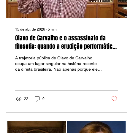
15 de abr. de 2026
∙
5
min
Olavo de Carvalho e o assassinato da
filosofia: quando a erudição performática
virou tecnologia de guerra cultural
A trajetória pública de Olavo de Carvalho
ocupa um lugar singular na história recente
da direita brasileira. Não apenas porque ele
se apresentou como um intelectual
insurgente contra o sistema universitário, a
imprensa tradicional e a cultura política
liberal-progressista, mas porque transformou
a própria ideia de filosofia em um instrumento
22
0
de mobilização ideológica. Sua força não
esteve somente no conteúdo das teses que
defendia, mas no método com que as
apresentava: a simplificação agressiva,