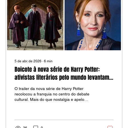
5 de abr. de 2026
∙
6
min
Boicote à nova série de Harry Potter:
ativistas literários pelo mundo levantam
vozes em protesto
O trailer da nova série de Harry Potter
recolocou a franquia no centro do debate
cultural. Mais do que nostalgia e apelo
comercial, esse retorno reacende uma
pergunta incômoda para leitores, professores
e espectadores: ainda é possível consumir a
obra como se J. K. Rowling estivesse
ausente, neutra no debate público e
36
0