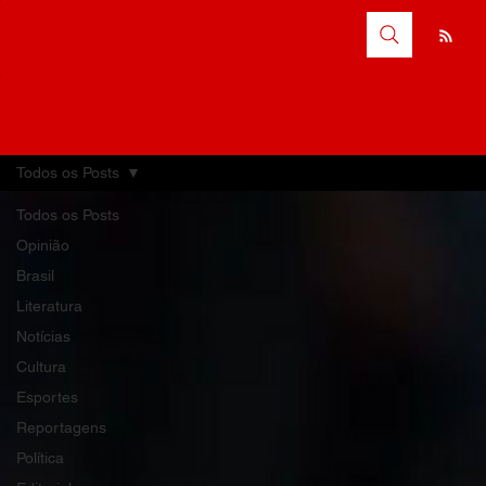
Todos os Posts
Todos os Posts
Opinião
Brasil
Literatura
Notícias
Cultura
Esportes
Reportagens
Política