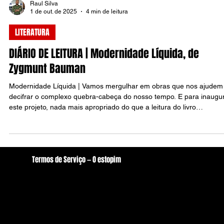
Raul Silva
1 de out. de 2025
4 min de leitura
LITERATURA
DIÁRIO DE LEITURA | Modernidade Líquida, de
Zygmunt Bauman
Modernidade Líquida | Vamos mergulhar em obras que nos ajudem
decifrar o complexo quebra-cabeça do nosso tempo. E para inaugu
este projeto, nada mais apropriado do que a leitura do livro
Modernidade Líquida, do sociólogo polonês Zygmunt Bauman. A
motivação para começar com este livro é clara: a necessidade
urgente de tentar entender a sociedade atual e o mundo em que
vivemos, especialmente em uma era marcada pela pós-verdade, pe
Termos de Serviço — O estopim
desinformação e por uma sensação de inst
Localização
oestopim.redacao@gmail.com
Av. Zeferino Galvão, S/N. - Centro, Arcoverde/PE
56506-400
Brasil