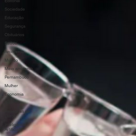
Editorial
Sociedade
Educação
Segurança
Obituários
Saúde
Arcoverde
Mundo
Meio ambiente
Pernambuco
Mulher
Economia
Tech
Resenhas de
Livros
Inteligência
Artificial