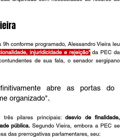
ieira
9h conforme programado, Alessandro Vieira leu 
cionalidade, injuridicidade e rejeição"
 da PEC da 
tundentes de sua fala, o senador sergipano 
itivamente abre as portas do 
me organizado".
rês pilares principais: 
desvio de finalidade, 
ade pública. 
Segundo Vieira, embora a PEC se 
a das prerrogativas parlamentares, seu: 