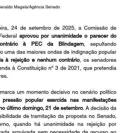
Geraldo Magela/Agência Senado
eira, 24 de setembro de 2025, a Comissão de 
Federal 
aprovou por unanimidade o parecer do 
 contrário à PEC da Blindagem
, sepultando 
do uma das maiores ondas de indignação popular 
is à rejeição e nenhum contrário
, os senadores 
nda à Constituição nº 3 de 2021, que pretendia 
res.
marca um momento decisivo no cenário político 
 pressão popular exercida nas manifestações 
 no último domingo, 21 de setembro
. A decisão da 
ibilidade de tramitação da proposta no Senado, 
rno, quando há unanimidade na rejeição por 
derada arquivada sem necessidade de recurso ao 