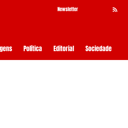
Newsletter
Busca
agens
Política
Editorial
Sociedade
Pernambuco
Mulher
Economia
as
Segurança Digital
Big Techs