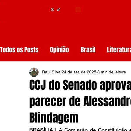
Menu
Todos os Posts
Opinião
Brasil
Literatur
Educação
Segurança
Obituários
S
Raul Silva
24 de set. de 2025
8 min de leitura
CCJ do Senado aprov
Tech
Resenhas de Livros
Inteligência A
parecer de Alessandro
Blindagem
Diários de Leitura
Reviews
Copa do M
BRASÍLIA 
| 
A Comissão de Constituição e