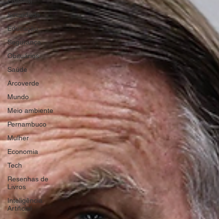
Editorial
Sociedade
Educação
Segurança
Obituários
Saúde
Arcoverde
Mundo
Meio ambiente
Pernambuco
Mulher
Economia
Tech
Resenhas de
Livros
Inteligência
Artificial