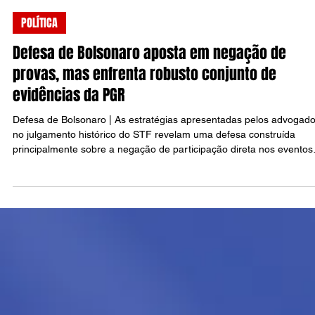
Raul Silva
4 de set. de 2025
6 min de leitura
POLÍTICA
Defesa de Bolsonaro aposta em negação de
provas, mas enfrenta robusto conjunto de
evidências da PGR
Defesa de Bolsonaro | As estratégias apresentadas pelos advogad
no julgamento histórico do STF revelam uma defesa construída
principalmente sobre a negação de participação direta nos eventos
que culminaram nos atos golpistas de 8 de janeiro de 2023. Contud
ao confrontar os argumentos defensivos com o volumoso material
probatório reunido pela Procuradoria-Geral da República, emergem
fragilidades significativas que podem comprometer a eficácia da
estratégia adotada.