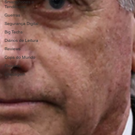
Smartphones e
Tendências
Guerras
Segurança Digital
Big Techs
Diários de Leitura
Reviews
Copa do Mundo
Eleições
Checagem