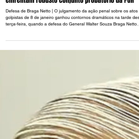
4 de set. de 2025
5 min de leitura
POLÍTICA
Defesa de Braga Netto: Estratégias jurídicas
enfrentam robusto conjunto probatório da PGR
Defesa de Braga Netto | O julgamento da ação penal sobre os atos
golpistas de 8 de janeiro ganhou contornos dramáticos na tarde de
terça-feira, quando a defesa do General Walter Souza Braga Netto
apresentou suas estratégias para tentar desconstruir as acusações
Ministério Público Federal. Em sustentação oral de uma hora, os
advogados Celso Sanchez Vilarde e Paulo Amador Tomás Alves da
Cunha centraram fogo na credibilidade do delator Mauro Cid e
questionaram a robustez d