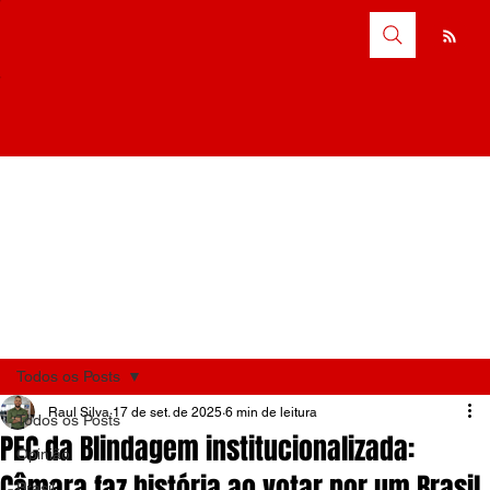
Todos os Posts
Raul Silva
17 de set. de 2025
6 min de leitura
Todos os Posts
PEC da Blindagem institucionalizada:
Opinião
Câmara faz história ao votar por um Brasil
Brasil