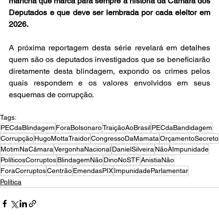
mancha que marca para sempre a história da Câmara dos 
Deputados e que deve ser lembrada por cada eleitor em 
2026.
A próxima reportagem desta série revelará em detalhes 
quem são os deputados investigados que se beneficiarão 
diretamente desta blindagem, expondo os crimes pelos 
quais respondem e os valores envolvidos em seus 
esquemas de corrupção.
Tags:
PECdaBlindagem
ForaBolsonaro
TraiçãoAoBrasil
PECdaBandidagem
Corrupção
HugoMottaTraidor
CongressoDaMamata
OrçamentoSecreto
MotimNaCâmara
VergonhaNacional
DanielSilveira
NãoÀImpunidade
PolíticosCorruptos
BlindagemNão
DinoNoSTF
AnistiaNão
ForaCorruptos
Centrão
EmendasPIX
ImpunidadeParlamentar
Política