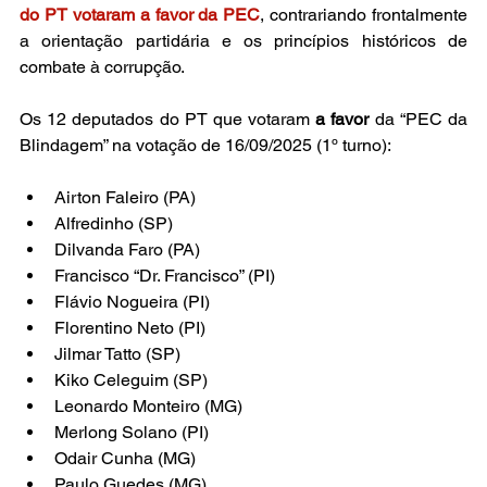
do PT votaram a favor da PEC
, contrariando frontalmente 
a orientação partidária e os princípios históricos de 
combate à corrupção.
Os 12 deputados do PT que votaram 
a favor
 da “PEC da 
Blindagem” na votação de 16/09/2025 (1º turno):
Airton Faleiro (PA) 
Alfredinho (SP)
Dilvanda Faro (PA) 
Francisco “Dr. Francisco” (PI) 
Flávio Nogueira (PI) 
Florentino Neto (PI) 
Jilmar Tatto (SP) 
Kiko Celeguim (SP) 
Leonardo Monteiro (MG) 
Merlong Solano (PI) 
Odair Cunha (MG) 
Paulo Guedes (MG) 