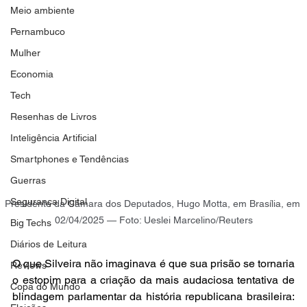
Meio ambiente
Pernambuco
Mulher
Economia
Tech
Resenhas de Livros
Inteligência Artificial
Smartphones e Tendências
Guerras
Segurança Digital
Presidente da Câmara dos Deputados, Hugo Motta, em Brasília, em 
02/04/2025 — Foto: Ueslei Marcelino/Reuters
Big Techs
Diários de Leitura
O que Silveira não imaginava é que sua prisão se tornaria 
Reviews
o estopim para a criação da mais audaciosa tentativa de 
Copa do Mundo
blindagem parlamentar da história republicana brasileira: 