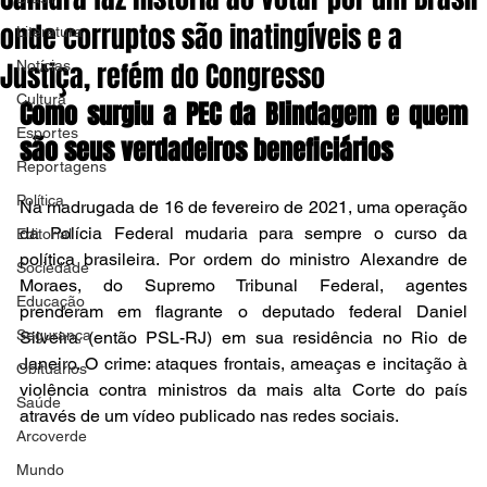
onde corruptos são inatingíveis e a
Literatura
Justiça, refém do Congresso
Notícias
Cultura
Como surgiu a PEC da Blindagem e quem 
Esportes
são seus verdadeiros beneficiários
Reportagens
Política
Na madrugada de 16 de fevereiro de 2021, uma operação 
da Polícia Federal mudaria para sempre o curso da 
Editorial
política brasileira. Por ordem do ministro Alexandre de 
Sociedade
Moraes, do Supremo Tribunal Federal, agentes 
Educação
prenderam em flagrante o deputado federal Daniel 
Segurança
Silveira (então PSL-RJ) em sua residência no Rio de 
Janeiro. O crime: ataques frontais, ameaças e incitação à 
Obituários
violência contra ministros da mais alta Corte do país 
Saúde
através de um vídeo publicado nas redes sociais.
Arcoverde
Mundo