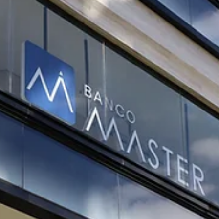
Raul Silva
25 de jun.
3 min de leitura
ECONOMIA
PF mira fraude de R$ 54 bilhões das Americanas
na segunda fase da Operação Disclosure
PF deflagrou a segunda fase da Operação Disclosure e apura
supostas fraudes contábeis na Americanas estimadas em R$ 54
bilhões.