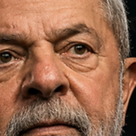
Raul Silva
30 de mai.
4 min de leitura
POLÍTICA
Facções, território e Estado: o desafio brasileiro
contra o crime organizado
Facções não controlam só drogas. Controlam territórios, dinheiro e
medo. O desafio do Estado é devolver presença pública à populaçã