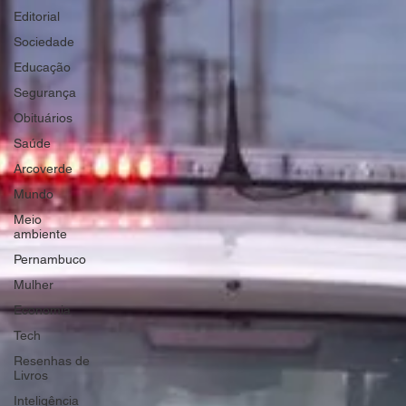
Editorial
Sociedade
Educação
Segurança
Obituários
Saúde
Arcoverde
Mundo
Meio
ambiente
Pernambuco
Mulher
Economia
Tech
Resenhas de
Livros
Inteligência