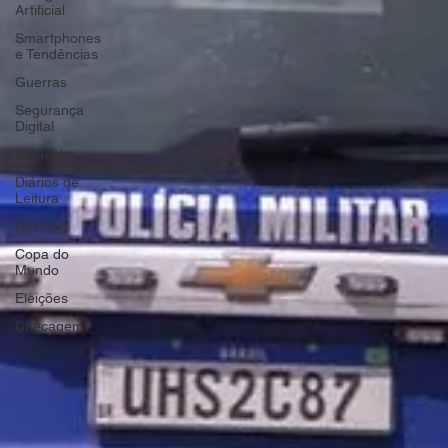
Artificial
Smartphones
e Tendências
Guerras
Segurança
Digital
Big Techs
Diários de
Leitura
Reviews
Copa do
Mundo
Eleições
Checagem