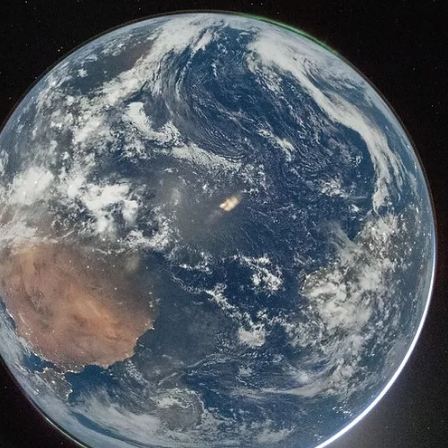
mostram a Terra surgindo no horizonte lunar e marcam momento
histórico da missão. Imagem: Divulgação A Nasa divulgou, nesta
terça-feira (8), imagens registradas pela tripulação da missão Arte
II durante o sobrevoo da Lua, realizado no último domingo (6). As
fotos foram captadas pelos astronautas a bordo da cápsula Orion e
mostram a Terra surgin