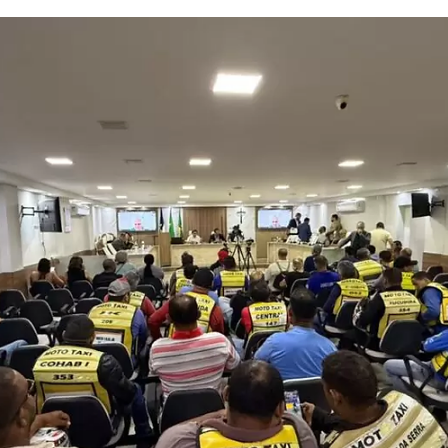
Raul Silva
2 de abr.
8 min de leitura
TECH
Google começa a liberar troca de endereço no
Gmail e muda uma regra histórica; entenda co
vai funcionar
O Google começou a liberar a possibilidade de trocar o endereço
principal de contas com final @gmail.com sem exigir a criação de 
conta nova, numa mudança que altera uma das regras mais rígidas
da plataforma desde seu lançamento, em 2004. A novidade foi
formalizada pela empresa em 31 de março e, por enquanto, está
disponível para todos os usuários de conta Google nos Estados