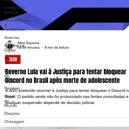
Inteligência
Artificial
Smartphones
e
Tendências
Guerras
Segurança
Digital
Big
Techs
Diários
de
Atlas Siqueira
Leitura
há 56 minutos
8 min de leitura
Reviews
TECH
Copa
do
Governo Lula vai à Justiça para tentar bloquear
Mundo
Discord no Brasil após morte de adolescente
Eleições
Checagem
A AGU pretende recorrer à Justiça para tentar bloquear o Discord 
Brasil. O pedido ainda não foi protocolado nas fontes consultadas e