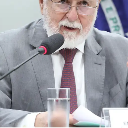
Raul Silva
19 de jun.
4 min de leitura
NOTÍCIAS
Como dar block no Tigrinho pelo gov.br e bloque
apostas com o CPF
Ferramenta oficial do gov.br permite bloquear o CPF em casas de
apostas autorizadas. Entenda como funciona a autoexclusão
centralizada e o que fazer se o Tigrinho estiver em site clandestino.