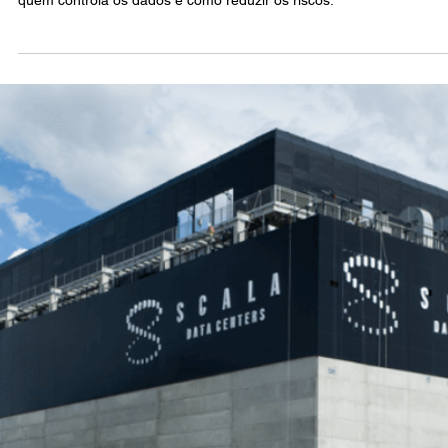
Atlas Siqueira
1 de jul.
3 min de leitura
TECH
Privacidade na IA: quem controla os dados usad
para treinar modelos
Textos, fotos e conversas podem alimentar sistemas de IA. Entenda
quem controla os dados e como reduzir os riscos.