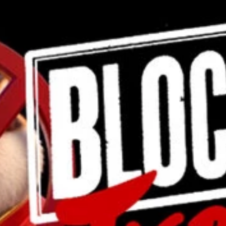
Atlas Siqueira
26 de jun.
2 min de leitura
TECH
Inteligência artificial no Brasil: entre dependênc
tecnológica e soberania
O Brasil amplia o uso da IA, mas ainda depende de chips, nuvens e
modelos estrangeiros. Entenda o que falta para conquistar autonom