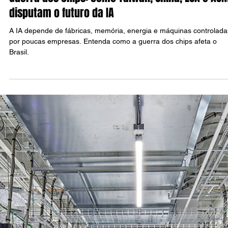
Atlas Siqueira
10 de jul.
3 min de leitura
TECH
Guerra dos chips: como Taiwan, China, EUA e AS
disputam o futuro da IA
A IA depende de fábricas, memória, energia e máquinas controlada
por poucas empresas. Entenda como a guerra dos chips afeta o
Brasil.