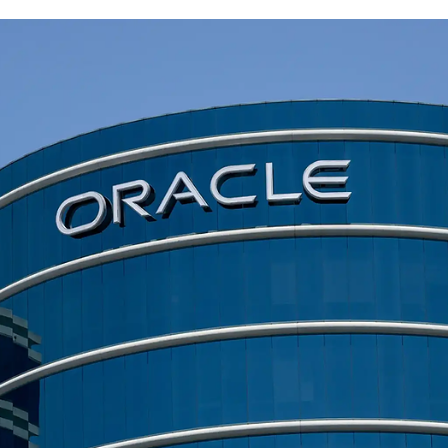
Clara Mendes
3 de abr.
2 min de leitura
MUNDO
NASA divulga foto da Terra feita por astronauta 
Artemis II fora da órbita baixa
A NASA divulgou nesta sexta-feira (3) uma das primeiras imagens 
Terra feitas por um ser humano fora da órbita baixa desde a era
Apollo. A foto foi registrada pelo comandante Reid Wiseman, de
dentro da cápsula Orion, quando a missão Artemis II já estava a ce
de 90 mil milhas (145 mil quilômetros) do planeta e seguia em dire
à Lua.