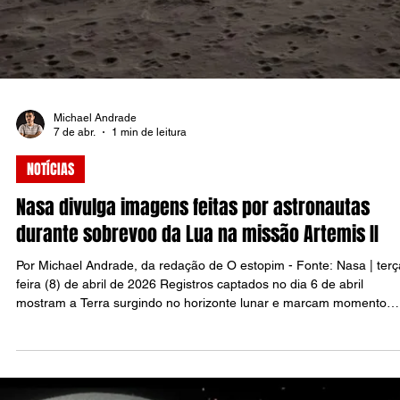
Raul Silva
22 de mai.
5 min de leitura
TECH
Falha no Meu INSS expõe dados de segurados e
reacende debate sobre a proteção na Previdênc
Uma falha de segurança identificada na plataforma Meu INSS expô
dados de segurados da Previdência Social e abriu uma nova frente
desgaste para o Instituto Nacional do Seguro Social, a Dataprev e a
política federal de proteção de dados. O incidente foi detectado em
de abril de 2026, comunicado à Autoridade Nacional de Proteção d
Dados, a ANPD, em 27 de abril, e confirmado publicamente nesta
semana.