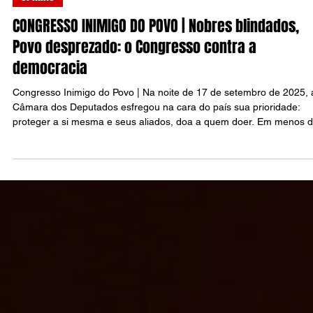
Raul Silva
18 de set. de 2025
17 min de leitura
OPINIÃO
CONGRESSO INIMIGO DO POVO | Nobres blindados,
Povo desprezado: o Congresso contra a
democracia
Congresso Inimigo do Povo | Na noite de 17 de setembro de 2025, 
Câmara dos Deputados esfregou na cara do país sua prioridade:
proteger a si mesma e seus aliados, doa a quem doer. Em menos 
24 horas, os parlamentares aprovaram em dois turnos a chamada
PEC da Blindagem – uma emenda constitucional para dificultar