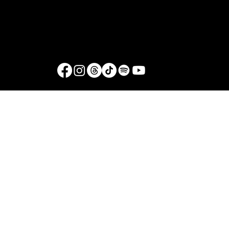
para o bem continua sendo mal"
STF | Primeira Turma do Supremo Tribunal Federal consolida decis
sem precedentes na história brasileira com votos de Cármen Lúcia 
Cristiano Zanin pela condenação integral do ex-presidente e sete
aliados.
Termos de Serviço — O estopim
Localização
oestopim.redacao@gmail.com
Av. Zeferino Galvão, S/N. - Centro, Arcoverde/PE
56506-400
Brasil
© Copyright 2026 - O estopim
Desenvolvido por Raul Silva