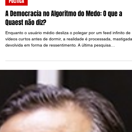
Raul Silva
11 de fev.
3 min de leitura
POLÍTICA
A Democracia no Algoritmo do Medo: O que a
Quaest não diz?
Enquanto o usuário médio desliza o polegar por um feed infinito de
vídeos curtos antes de dormir, a realidade é processada, mastigada
devolvida em forma de ressentimento. A última pesquisa
Genial/Quaest, divulgada neste 11 de fevereiro de 2026, é o espel
desse cansaço: o Brasil não está apenas polarizado; ele está
fragmentado em realidades paralelas que não se comunicam mais.