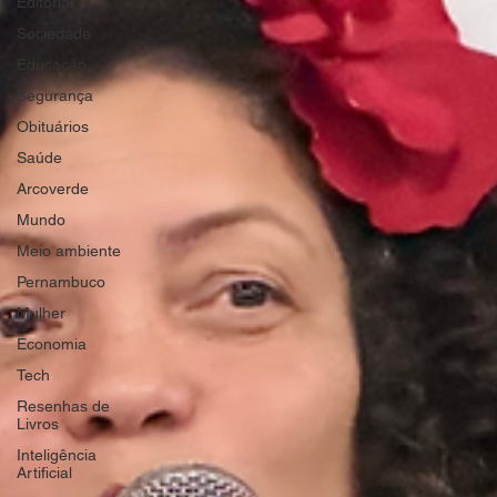
Editorial
Sociedade
Educação
Segurança
Obituários
Saúde
Arcoverde
Mundo
Meio ambiente
Pernambuco
Mulher
Economia
Tech
Resenhas de
Livros
Inteligência
Artificial