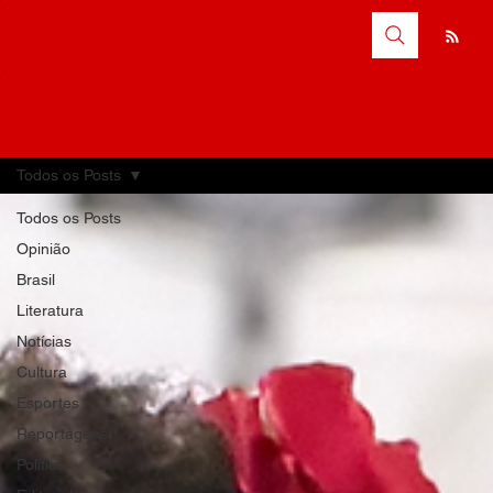
Todos os Posts
Todos os Posts
Opinião
Brasil
Literatura
Notícias
Cultura
Esportes
Reportagens
Política