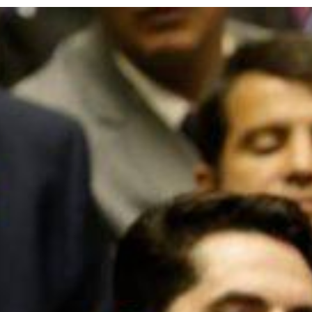
Eduardo Bolsonaro | O presidente do Conselho de Ética e Decoro
Parlamentar da Câmara dos Deputados, Julio Arcoverde (PP-PI),
definiu nesta sexta-feira (26) o relator do processo disciplinar movi
contra o deputado Eduardo Bolsonaro (PL-SP). O escolhido para
conduzir a análise inicial do caso foi o deputado Leur Lomanto Júni
(União-BA), um político experiente e membro de um partido que
recentemente adotou uma postura de independência em relação a
governo.