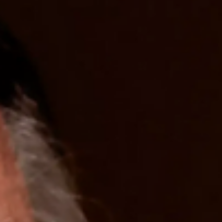
investigações e prisões de deputados e senadores – e em seguida
correram para dar urgência ao PL da Anistia que perdoa participan
(e possivelmente mandantes) da