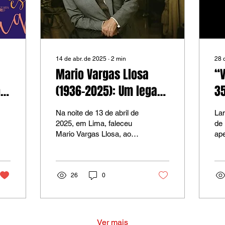
14 de abr. de 2025
∙
2
min
28 
Mario Vargas Llosa
“
o
(1936–2025): Um legado
3
r
imortal na literatura e
cu
Na noite de 13 de abril de
La
na cultura hispano-
2025, em Lima, faleceu
de 
Mario Vargas Llosa, aos
ap
americana
89 anos.
26
0
Ver mais