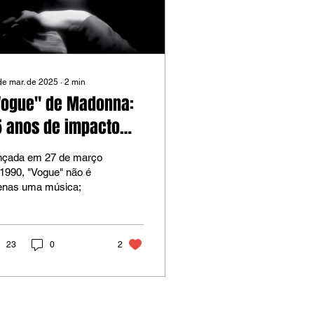
de mar. de 2025
∙
2
min
Vogue" de Madonna:
5 anos de impacto
ltural e artístico
nçada em 27 de março
1990, "Vogue" não é
enas uma música;
23
0
2