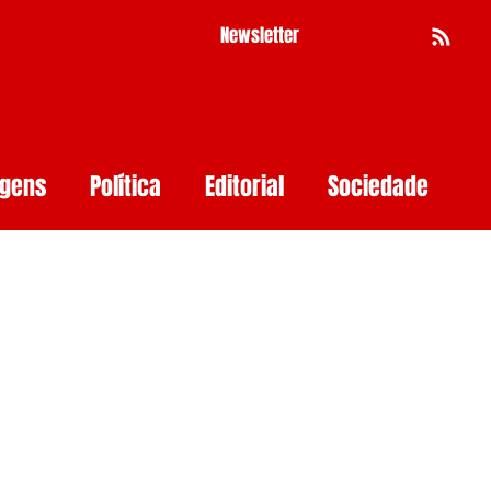
Newsletter
Busca
agens
Política
Editorial
Sociedade
Pernambuco
Mulher
Economia
as
Segurança Digital
Big Techs