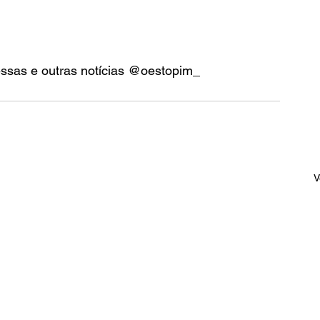
essas e outras notícias @oestopim_
V