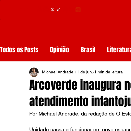
Menu
Todos os Posts
Opinião
Brasil
Literatur
Educação
Segurança
Obituários
S
Michael Andrade
11 de jun.
1 min de leitura
Arcoverde inaugura n
Tech
Resenhas de Livros
Inteligência A
atendimento infantoj
Por Michael Andrade, da redação de O Estop
Diários de Leitura
Reviews
Copa do M
Unidade passa a funcionar em novo espaço 