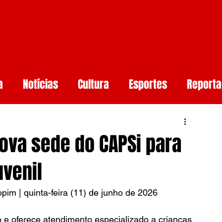
a
Notícias
Cultura
Esportes
Report
aúde
Arcoverde
Mundo
Meio ambiente
ova sede do CAPSi para
rtificial
Smartphones e Tendências
Guerr
uvenil
im | quinta-feira (11) de junho de 2026
undo
e oferece atendimento especializado a crianças 