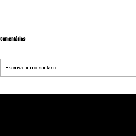
Comentários
Escreva um comentário
Festival Pernambuco Meu País
Festival Per
começa nesta sexta-feira em
começa nesta 
Arcoverde com programação em
trânsito no C
diferentes polos
segue com al