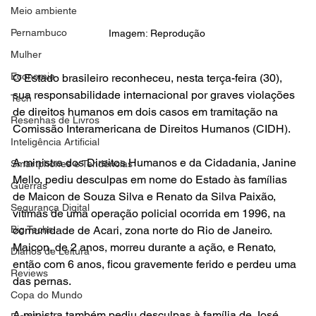
Meio ambiente
Pernambuco
Imagem: Reprodução 
Mulher
Economia
O Estado brasileiro reconheceu, nesta terça-feira (30), 
sua responsabilidade internacional por graves violações 
Tech
de direitos humanos em dois casos em tramitação na 
Resenhas de Livros
Comissão Interamericana de Direitos Humanos (CIDH).
Inteligência Artificial
A ministra dos Direitos Humanos e da Cidadania, Janine 
Smartphones e Tendências
Mello, pediu desculpas em nome do Estado às famílias 
Guerras
de Maicon de Souza Silva e Renato da Silva Paixão, 
Segurança Digital
vítimas de uma operação policial ocorrida em 1996, na 
Big Techs
comunidade de Acari, zona norte do Rio de Janeiro. 
Maicon, de 2 anos, morreu durante a ação, e Renato, 
Diários de Leitura
então com 6 anos, ficou gravemente ferido e perdeu uma 
Reviews
das pernas.
Copa do Mundo
A ministra também pediu desculpas à família de José 