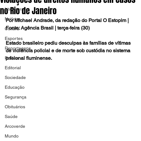
no Rio de Janeiro
Literatura
Notícias
Por Michael Andrade, da redação do Portal O Estopim | 
Fonte: Agência Brasil | terça-feira (30)
Cultura
Esportes
Estado brasileiro pediu desculpas às famílias de vítimas 
Reportagens
de violência policial e de morte sob custódia no sistema 
prisional fluminense.
Política
Editorial
Sociedade
Educação
Segurança
Obituários
Saúde
Arcoverde
Mundo