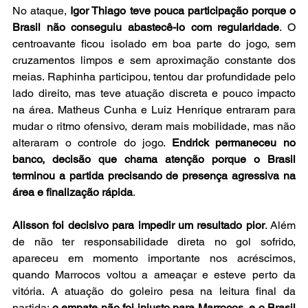
No ataque, 
Igor Thiago teve pouca participação porque o 
Brasil não conseguiu abastecê-lo com regularidade
. O 
centroavante ficou isolado em boa parte do jogo, sem 
cruzamentos limpos e sem aproximação constante dos 
meias. Raphinha participou, tentou dar profundidade pelo 
lado direito, mas teve atuação discreta e pouco impacto 
na área. Matheus Cunha e Luiz Henrique entraram para 
mudar o ritmo ofensivo, deram mais mobilidade, mas não 
alteraram o controle do jogo. 
Endrick permaneceu no 
banco, decisão que chama atenção porque o Brasil 
terminou a partida precisando de presença agressiva na 
área e finalização rápida
. 
Alisson foi decisivo para impedir um resultado pior
. Além 
de não ter responsabilidade direta no gol sofrido, 
apareceu em momento importante nos acréscimos, 
quando Marrocos voltou a ameaçar e esteve perto da 
vitória. A atuação do goleiro pesa na leitura final da 
partida: 
o empate não foi injusto para Marrocos, e o Brasil 