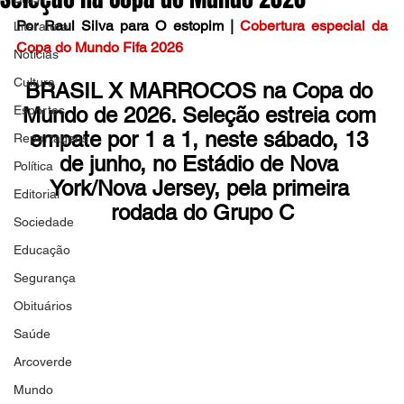
Por Raul Silva para O estopim |
Cobertura especial da 
Literatura
Copa do Mundo Fifa 2026
Notícias
Cultura
BRASIL X MARROCOS na Copa do 
Esportes
Mundo de 2026. Seleção estreia com 
empate por 1 a 1, neste sábado, 13 
Reportagens
de junho, no Estádio de Nova 
Política
York/Nova Jersey, pela primeira 
Editorial
rodada do Grupo C
Sociedade
Educação
Segurança
Obituários
Saúde
Arcoverde
Mundo