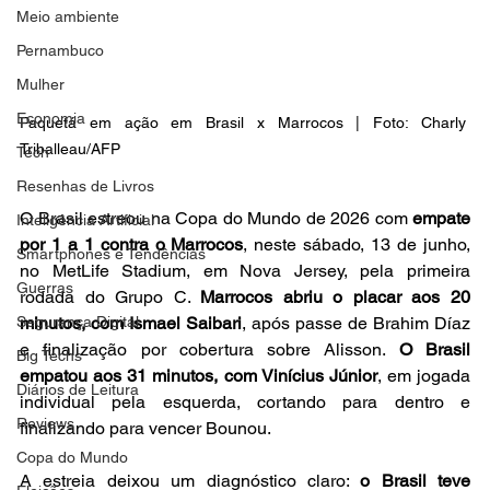
Meio ambiente
Pernambuco
Mulher
Economia
Paquetá em ação em Brasil x Marrocos | Foto: Charly 
Triballeau/AFP
Tech
Resenhas de Livros
O Brasil estreou na Copa do Mundo de 2026 com 
empate 
Inteligência Artificial
por 1 a 1 contra o Marrocos
, neste sábado, 13 de junho, 
Smartphones e Tendências
no MetLife Stadium, em Nova Jersey, pela primeira 
Guerras
rodada do Grupo C. 
Marrocos abriu o placar aos 20 
Segurança Digital
minutos, com Ismael Saibari
, após passe de Brahim Díaz 
e finalização por cobertura sobre Alisson. 
O Brasil 
Big Techs
empatou aos 31 minutos, com Vinícius Júnior
, em jogada 
Diários de Leitura
individual pela esquerda, cortando para dentro e 
Reviews
finalizando para vencer Bounou. 
Copa do Mundo
A estreia deixou um diagnóstico claro: 
o Brasil teve 