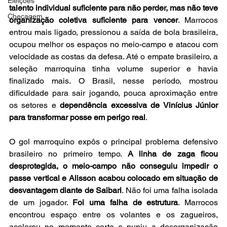
Eleições
talento individual suficiente para não perder, mas não teve 
Checagem
organização coletiva suficiente para vencer
. Marrocos 
entrou mais ligado, pressionou a saída de bola brasileira, 
ocupou melhor os espaços no meio-campo e atacou com 
velocidade as costas da defesa. Até o empate brasileiro, a 
seleção marroquina tinha volume superior e havia 
finalizado mais. O Brasil, nesse período, mostrou 
dificuldade para sair jogando, pouca aproximação entre 
os setores e 
dependência excessiva de Vinícius Júnior 
para transformar posse em perigo real
. 
O gol marroquino expôs o principal problema defensivo 
brasileiro no primeiro tempo. 
A linha de zaga ficou 
desprotegida, o meio-campo não conseguiu impedir o 
passe vertical e Alisson acabou colocado em situação de 
desvantagem diante de Saibari
. Não foi uma falha isolada 
de um jogador. 
Foi uma falha de estrutura
. Marrocos 
encontrou espaço entre os volantes e os zagueiros, 
acelerou no momento certo e puniu a desorganização 