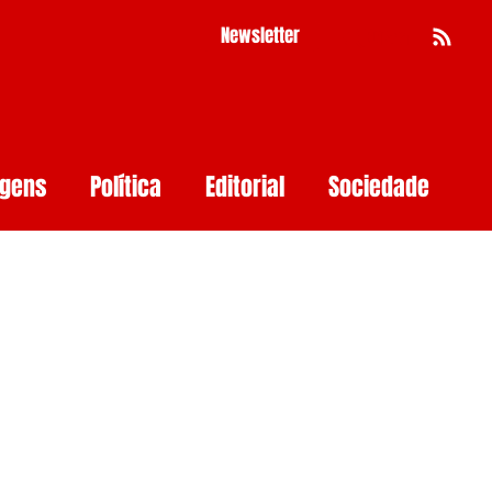
Newsletter
Busca
agens
Política
Editorial
Sociedade
Pernambuco
Mulher
Economia
as
Segurança Digital
Big Techs