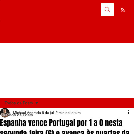
Todos os Posts
Michael Andrade
6 de jul.
2 min de leitura
Todos os Posts
Espanha vence Portugal por 1 a 0 nesta
Opinião
segunda-feira (6) e avança às quartas da
Brasil