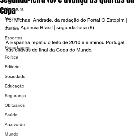
Copa
Literatura
Notícias
Por Michael Andrade, da redação do Portal O Estopim | 
Fonte: Agência Brasil | segunda-feira (6)
Cultura
Esportes
A Espanha repetiu o feito de 2010 e eliminou Portugal 
Reportagens
nas oitavas de final da Copa do Mundo.   
Política
Editorial
Sociedade
Educação
Segurança
Obituários
Saúde
Arcoverde
Mundo