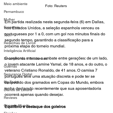
Meio ambiente
Foto: Reuters 
Pernambuco
Mulher
Em partida realizada nesta segunda-feira (6) em Dallas, 
Economia
nos Estados Unidos, a seleção espanhola venceu os 
portugueses por 1 a 0, com um gol nos minutos finais do 
Tech
segundo tempo, garantindo a classificação para a 
Resenhas de Livros
próxima etapa do torneio mundial.
Inteligência Artificial
O confronto marcou o embate entre gerações: de um lado, 
Smartphones e Tendências
o jovem atacante Lamine Yamal, de 18 anos, e do outro, o 
Guerras
veterano Cristiano Ronaldo, de 41 anos. O camisa 7 
Segurança Digital
português teve uma atuação discreta e pode ter se 
Big Techs
despedido dos gramados em Copas do Mundo, embora 
tenha declarado recentemente que sua aposentadoria 
Diários de Leitura
ocorrerá apenas quando desejar.
Reviews
Copa do Mundo
Equilíbrio e destaque dos goleiros