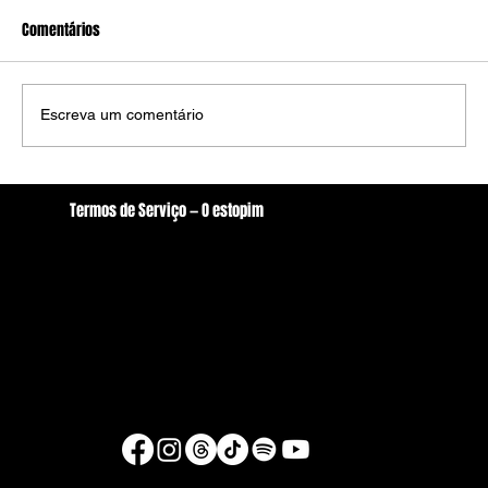
Comentários
Escreva um comentário
Copa do Mundo define últimos semifinalistas
Termos de Serviço — O estopim
neste sábado (11) em jogos decisivos
Localização
oestopim.redacao@gmail.com
Av. Zeferino Galvão, S/N. - Centro, Arcoverde/PE
56506-400
Brasil
© Copyright 2026 - O estopim
Desenvolvido por Raul Silva