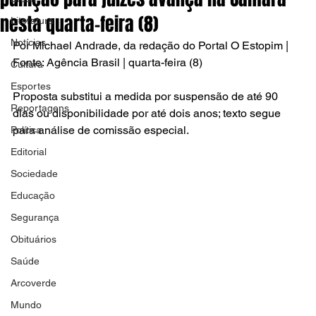
nesta quarta-feira (8)
Literatura
Notícias
Por Michael Andrade, da redação do Portal O Estopim | 
Fonte: Agência Brasil | quarta-feira (8)
Cultura
Esportes
Proposta substitui a medida por suspensão de até 90 
Reportagens
dias ou disponibilidade por até dois anos; texto segue 
para análise de comissão especial.
Política
Editorial
Sociedade
Educação
Segurança
Obituários
Saúde
Arcoverde
Mundo