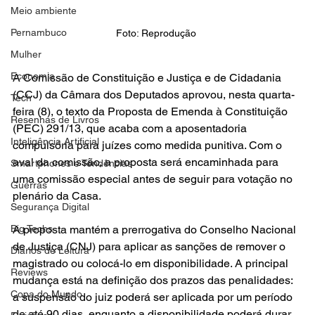
Meio ambiente
Pernambuco
Foto: Reprodução 
Mulher
Economia
A Comissão de Constituição e Justiça e de Cidadania 
(CCJ) da Câmara dos Deputados aprovou, nesta quarta-
Tech
feira (8), o texto da Proposta de Emenda à Constituição 
Resenhas de Livros
(PEC) 291/13, que acaba com a aposentadoria 
Inteligência Artificial
compulsória para juízes como medida punitiva. Com o 
aval da comissão, a proposta será encaminhada para 
Smartphones e Tendências
uma comissão especial antes de seguir para votação no 
Guerras
plenário da Casa.
Segurança Digital
Big Techs
A proposta mantém a prerrogativa do Conselho Nacional 
de Justiça (CNJ) para aplicar as sanções de remover o 
Diários de Leitura
magistrado ou colocá-lo em disponibilidade. A principal 
Reviews
mudança está na definição dos prazos das penalidades: 
Copa do Mundo
a suspensão do juiz poderá ser aplicada por um período 
de até 90 dias, enquanto a disponibilidade poderá durar 