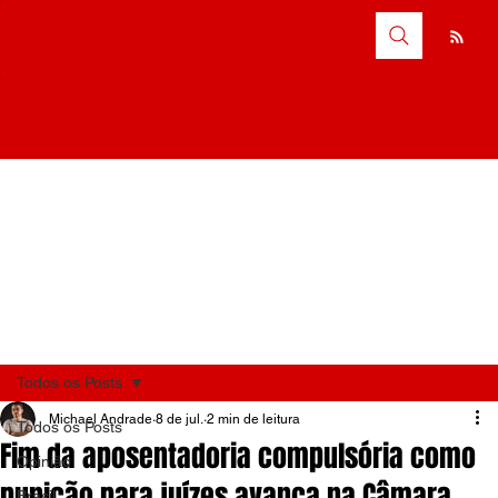
Todos os Posts
Michael Andrade
8 de jul.
2 min de leitura
Todos os Posts
Fim da aposentadoria compulsória como
Opinião
punição para juízes avança na Câmara
Brasil