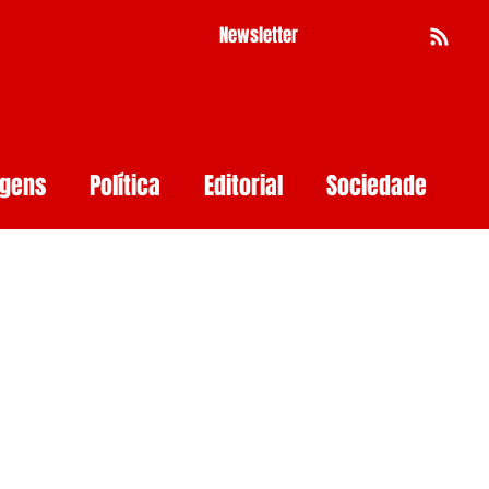
Newsletter
Busca
agens
Política
Editorial
Sociedade
Pernambuco
Mulher
Economia
as
Segurança Digital
Big Techs