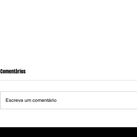
Comentários
Escreva um comentário
Pesquisa IPEC expõe crise de
Pesquisa IPEC
confiança na Câmara de
entre avaliaç
Vereadores de Arcoverde e isola
gestão Zeca C