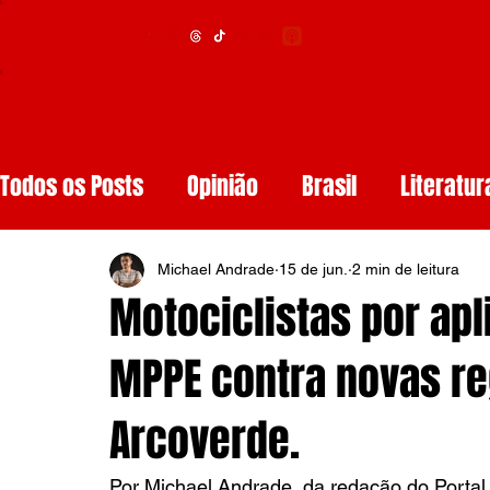
Menu
Todos os Posts
Opinião
Brasil
Literatur
Educação
Segurança
Obituários
S
Michael Andrade
15 de jun.
2 min de leitura
Motociclistas por apl
Tech
Resenhas de Livros
Inteligência A
MPPE contra novas re
Arcoverde.
Diários de Leitura
Reviews
Copa do M
Por Michael Andrade, da redação do Portal