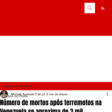
Todos os Posts
Michael Andrade
5 de jul.
2 min de leitura
Todos os Posts
Número de mortos após terremotos na
Opinião
Venezuela se aproxima de 3 mil
Brasil