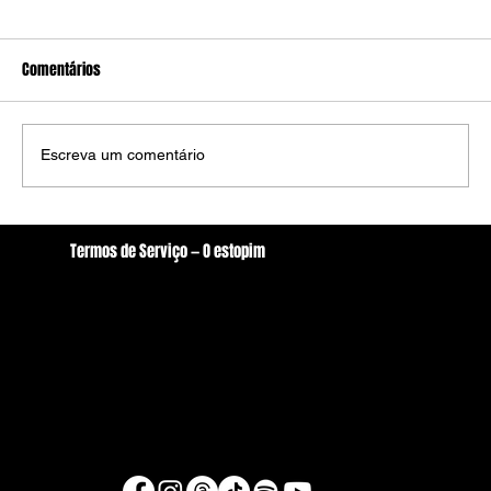
Comentários
Escreva um comentário
Trump contra o Pix? Tarifa dos EUA mistura
Termos de Serviço — O estopim
comércio, Bolsonaro e soberania brasileira
Localização
oestopim.redacao@gmail.com
Av. Zeferino Galvão, S/N. - Centro, Arcoverde/PE
56506-400
Brasil
© Copyright 2026 - O estopim
Desenvolvido por Raul Silva