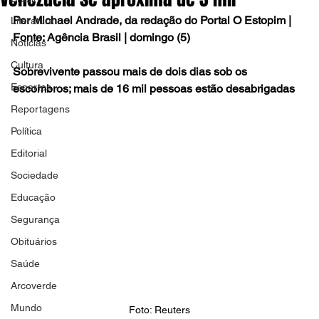
Por Michael Andrade, da redação do Portal O Estopim | 
Literatura
Fonte: Agência Brasil | domingo (5)
Notícias
Cultura
Sobrevivente passou mais de dois dias sob os 
Esportes
escombros; mais de 16 mil pessoas estão desabrigadas
Reportagens
Política
Editorial
Sociedade
Educação
Segurança
Obituários
Saúde
Arcoverde
Mundo
Foto: Reuters