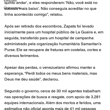
Eleições
quinto andar’, e eles responderam: ‘Não, você está no 
Checagem
subsolo mais baixo’. Não conseguia acreditar no que 
tinha acontecido comigo”, relatou.
Após ser retirado dos escombros, Zapata foi levado 
inicialmente para um hospital público de La Guaira e, em 
seguida, transferido para um hospital de campanha 
administrado pela organização humanitária Samaritan’s 
Purse. Ele se recupera de fraturas em costelas, cortes e 
diversos ferimentos.
Apesar das perdas, o venezuelano afirmou manter a 
esperança. “Perdi todos os meus bens materiais, mas 
Deus me deu saúde”, declarou.
Segundo o governo, cerca de 30 mil agentes trabalham 
nas operações de busca e resgate, com apoio de 3.281 
equipes internacionais. Além dos mortos e feridos, uma 
estimativa não oficial aponta mais de 41 mil pessoas 