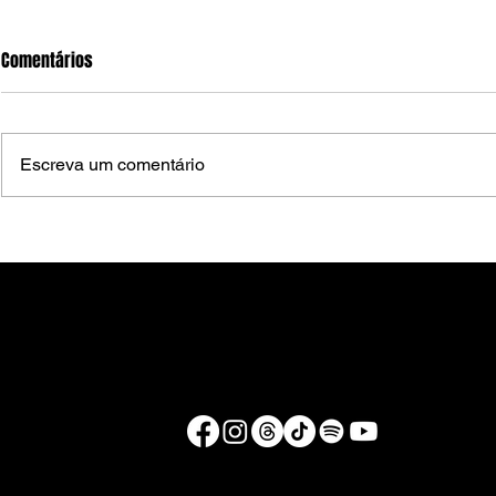
Comentários
Escreva um comentário
Criminosos invadem clube de
Ministro Dias
tiro em São Lourenço da Mata e
composição 
levam pelo menos 15 pistolas
Arcoverde co