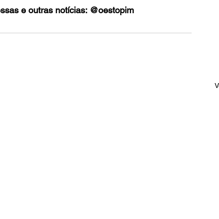
essas e outras notícias: @oestopim
V