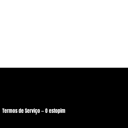
5
mo
© Copyright 2026 - O estopim
Desenvolvido por Raul Silva
Termos de Serviço — O estopim