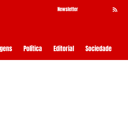
Newsletter
Busca
agens
Política
Editorial
Sociedade
Pernambuco
Mulher
Economia
as
Segurança Digital
Big Techs