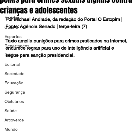
crianças e adolescentes
Literatura
Notícias
Por Michael Andrade, da redação do Portal O Estopim | 
Fonte: Agência Senado | terça-feira (7)
Cultura
Esportes
Texto amplia punições para crimes praticados na internet, 
Reportagens
endurece regras para uso de inteligência artificial e 
segue para sanção presidencial.
Política
Editorial
Sociedade
Educação
Segurança
Obituários
Saúde
Arcoverde
Mundo