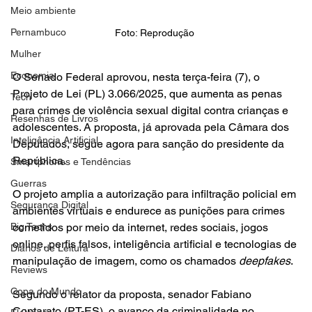
Meio ambiente
Pernambuco
Foto: Reprodução 
Mulher
Economia
O Senado Federal aprovou, nesta terça-feira (7), o 
Projeto de Lei (PL) 3.066/2025, que aumenta as penas 
Tech
para crimes de violência sexual digital contra crianças e 
Resenhas de Livros
adolescentes. A proposta, já aprovada pela Câmara dos 
Inteligência Artificial
Deputados, segue agora para sanção do presidente da 
República.
Smartphones e Tendências
Guerras
O projeto amplia a autorização para infiltração policial em 
Segurança Digital
ambientes virtuais e endurece as punições para crimes 
Big Techs
cometidos por meio da internet, redes sociais, jogos 
online, perfis falsos, inteligência artificial e tecnologias de 
Diários de Leitura
manipulação de imagem, como os chamados 
deepfakes
.
Reviews
Copa do Mundo
Segundo o relator da proposta, senador Fabiano 
Contarato (PT-ES), o avanço da criminalidade no 