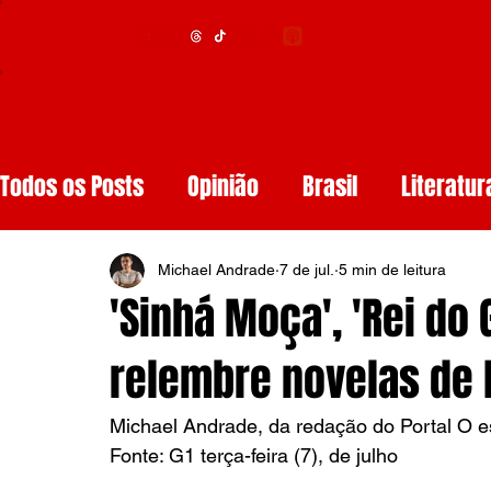
Menu
Todos os Posts
Opinião
Brasil
Literatur
Educação
Segurança
Obituários
S
Michael Andrade
7 de jul.
5 min de leitura
'Sinhá Moça', 'Rei do 
Tech
Resenhas de Livros
Inteligência A
relembre novelas de 
Michael Andrade, da redação do Portal O 
Diários de Leitura
Reviews
Copa do M
Fonte: G1 terça-feira (7), de julho