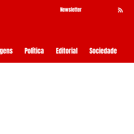
Newsletter
Busca
agens
Política
Editorial
Sociedade
Pernambuco
Mulher
Economia
as
Segurança Digital
Big Techs