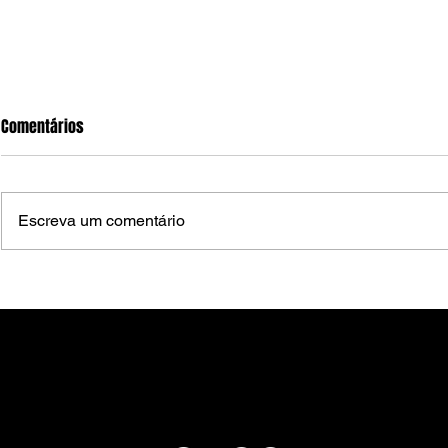
Comentários
Escreva um comentário
Lula avalia tirar Jaques Wagner
Luciano Huck 
da liderança no Senado após
Família e tro
operação da PF
desculpa