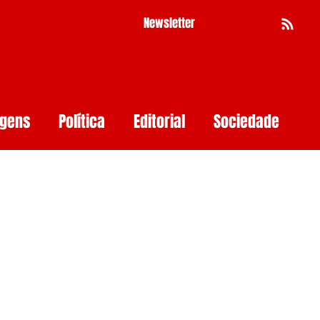
Newsletter
Busca
agens
Política
Editorial
Sociedade
Pernambuco
Mulher
Economia
as
Segurança Digital
Big Techs