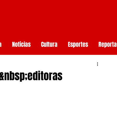
a
Notícias
Cultura
Esportes
Report
aúde
Arcoverde
Mundo
Meio ambiente
 e&nbsp;editoras
rtificial
Smartphones e Tendências
Guerr
undo