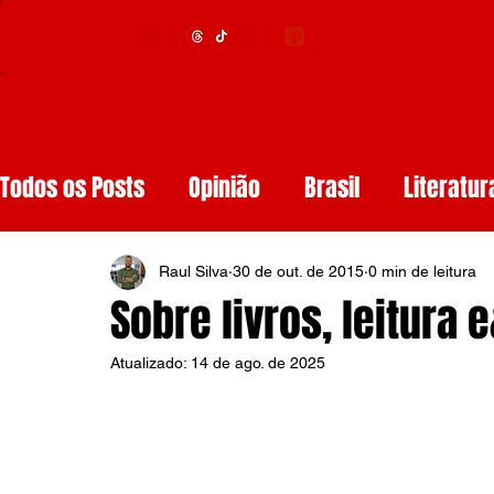
Menu
Todos os Posts
Opinião
Brasil
Literatur
Educação
Segurança
Obituários
S
Raul Silva
30 de out. de 2015
0 min de leitura
Sobre livros, leitura
Tech
Resenhas de Livros
Inteligência A
Atualizado:
14 de ago. de 2025
Diários de Leitura
Reviews
Copa do M