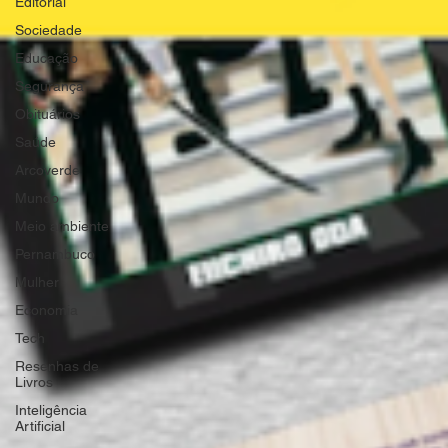
Editorial
Sociedade
Educação
Segurança
Obituários
Saúde
Arcoverde
Mundo
Meio ambiente
Pernambuco
Mulher
Economia
Tech
Resenhas de
Livros
Inteligência
Artificial