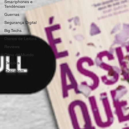
Smartphones e
Tendências
Guerras
Segurança Digital
Big Techs
Diários de Leitura
Reviews
Copa do Mundo
Eleições
Checagem