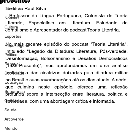
Texto de Raul Silva 
Literatura
- Professor de Língua Portuguesa, Colunista do Teoria 
Notícias
Literária, Especialista em Literatura, Estudante de 
Cultura
Jornalismo e Apresentador do podcast Teoria Literária.
Esportes
No mais recente episódio do podcast "Teoria Literária", 
Reportagens
intitulado "Legado da Ditadura: Literatura, Pós-verdade, 
Política
Desinformação, Bolsonarismo e Desafios Democráticos 
Editorial
(1985-Presente)", nos aprofundamos em uma análise 
meticulosa das cicatrizes deixadas pela ditadura militar 
Sociedade
no Brasil e suas reverberações até os dias atuais. A série, 
Educação
que culmina neste episódio, oferece uma reflexão 
Segurança
profunda sobre a intersecção entre literatura, política e 
Obituários
sociedade, com uma abordagem crítica e informada.
Saúde
Arcoverde
Mundo