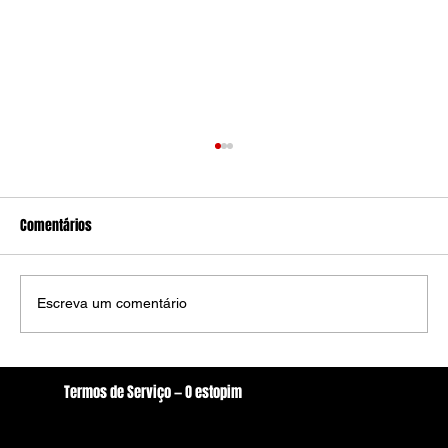
Comentários
Escreva um comentário
Torto Arado: Uma jornada através da Memória
Termos de Serviço — O estopim
e Resistência
Localização
oestopim.redacao@gmail.com
Av. Zeferino Galvão, S/N. - Centro, Arcoverde/PE