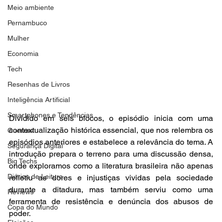
Meio ambiente
Pernambuco
Mulher
Economia
Tech
Resenhas de Livros
Inteligência Artificial
Smartphones e Tendências
Dividido em seis blocos, o episódio inicia com uma 
contextualização histórica essencial, que nos relembra os 
Guerras
episódios anteriores e estabelece a relevância do tema. A 
Segurança Digital
introdução prepara o terreno para uma discussão densa, 
Big Techs
onde exploramos como a literatura brasileira não apenas 
Diários de Leitura
refletiu as dores e injustiças vividas pela sociedade 
durante a ditadura, mas também serviu como uma 
Reviews
ferramenta de resistência e denúncia dos abusos de 
Copa do Mundo
poder.