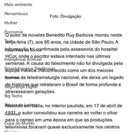
Meio ambiente
Pernambuco
Foto: Divulgação 
Mulher
Economia
O autor de novelas Benedito Ruy Barbosa morreu nesta 
Tech
terça-feira (7), aos 95 anos, na cidade de São Paulo. A 
informação foi confirmada pela assessoria do hospital 
Resenhas de Livros
HCor, onde o escritor estava internado nas últimas 
Inteligência Artificial
semanas. A causa do falecimento não foi divulgada pela 
Smartphones e Tendências
equipe médica. Reconhecido como um dos maiores 
nomes da teledramaturgia nacional, ele deixa um legado 
Guerras
de histórias que retrataram o Brasil de forma profunda e 
Segurança Digital
atravessaram gerações.
Big Techs
Diários de Leitura
Nascido em Gália, no interior paulista, em 17 de abril de 
1931, o autor consolidou sua carreira ao voltar o olhar 
Reviews
para o campo em uma época em que as produções 
Copa do Mundo
televisivas focavam quase exclusivamente nos centros 