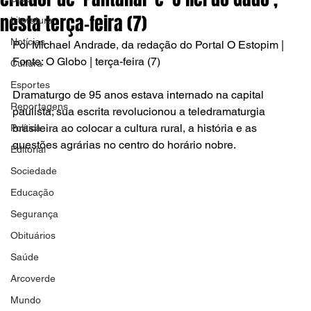
nesta terça-feira (7)
Literatura
Notícias
Por Michael Andrade, da redação do Portal O Estopim | 
Fonte: O Globo | terça-feira (7)
Cultura
Esportes
Dramaturgo de 95 anos estava internado na capital 
Reportagens
paulista; sua escrita revolucionou a teledramaturgia 
brasileira ao colocar a cultura rural, a história e as 
Política
questões agrárias no centro do horário nobre.
Editorial
Sociedade
Educação
Segurança
Obituários
Saúde
Arcoverde
Mundo