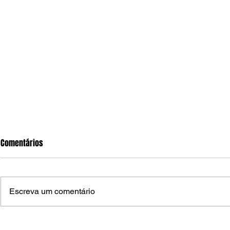
Comentários
Escreva um comentário
Ministro Dias Tóffoli mantem
Jornal de Arc