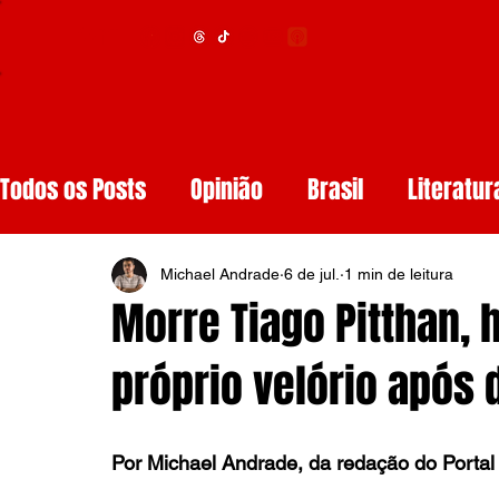
Menu
Todos os Posts
Opinião
Brasil
Literatur
Educação
Segurança
Obituários
S
Michael Andrade
6 de jul.
1 min de leitura
Morre Tiago Pitthan,
Tech
Resenhas de Livros
Inteligência A
próprio velório após 
Diários de Leitura
Reviews
Copa do M
Por Michael Andrade, da redação do Portal 