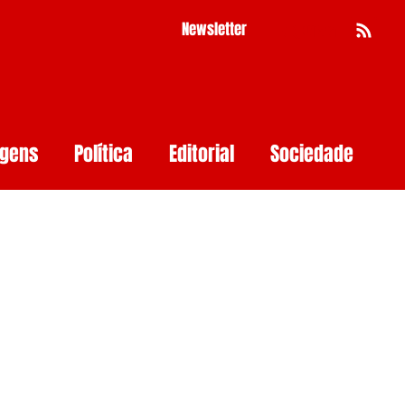
Newsletter
Busca
agens
Política
Editorial
Sociedade
Pernambuco
Mulher
Economia
as
Segurança Digital
Big Techs