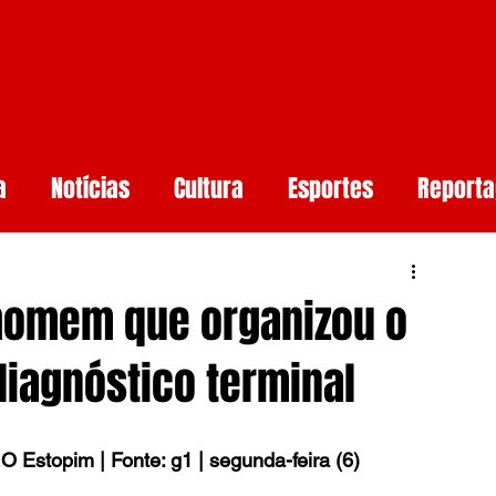
a
Notícias
Cultura
Esportes
Report
aúde
Arcoverde
Mundo
Meio ambiente
 homem que organizou o
rtificial
Smartphones e Tendências
Guerr
diagnóstico terminal
undo
O Estopim | Fonte: g1 | segunda-feira (6)