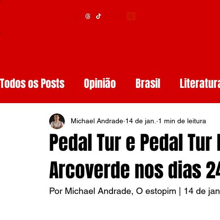
Menu
Todos os Posts
Opinião
Brasil
Literatur
Educação
Segurança
Obituários
S
Michael Andrade
14 de jan.
1 min de leitura
Pedal Tur e Pedal Tu
Tech
Resenhas de Livros
Inteligência A
Arcoverde nos dias 24
Por Michael Andrade, O estopim | 14 de ja
Diários de Leitura
Reviews
Copa do M