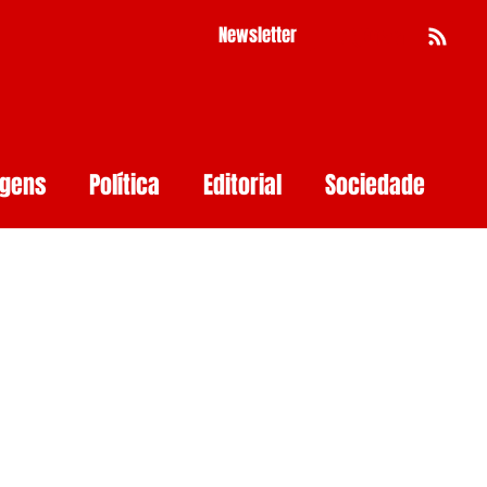
Newsletter
Busca
agens
Política
Editorial
Sociedade
Pernambuco
Mulher
Economia
as
Segurança Digital
Big Techs